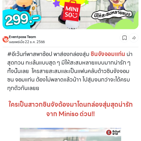
Eventpass Team
เผยแพร่เมื่อ 22 ธ.ค. 2566
#อีเว้นท์พาสพาช้อป พาส่องกล่องสุ่ม
ชินจังจอมแก่น
น่า
สุดกวน ทะเล้นแบบสุด ๆ มีให้สะสมหลายแบบมากน่ารัก ๆ
ทั้งนั้นเลย ใครสายสะสมและเป็นแฟนคลับต้าวชินจังจอม
ซน จอมแก่น ต้องไม่พลาดแล้วน้าา ไปสุ่มจนกว่าจะได้ครบ
ทุกตัวกันเลยย
ใครเป็นสาวกชินจังต้องมาโดนกล่องสุ่มสุดน่ารัก
จาก Miniso ด่วน!!