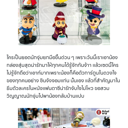
ใครเป็นยอดนักจุ่มยกมือขึ้นด่วน ๆ เพราะวันนี้เราเอาน้อง
กล่องสุ่มสุดน่ารักมาให้ทุกคนได้รู้จักกันจ้าา แล้วเซตนี้ใคร
ไม่รู้จักถือว่าเอาท์มากเพราะน้องก็คือตัวการ์ตูนในดวงใจ
ของทุกคนอย่าง ชินจังจอมแก่น นั้นเอง แล้วที่สำคัญมาใน
ธีมตัวละครในหนังแฟนตาซีน่ารักจับใจไม่ไหว ขอสวม
วิญญาณนักจุ่มไปพาน้องกลับบ้านแปบ