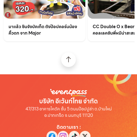
มาแล้ว ชินจังบัคเก็ต ถังป๊อปคอร์นน้อง
CC Double O x BearB
คิ้วดก จาก Major
คอลเลคชันพี่หมีน่าสะสม
บริษัท อีเว้นท์ไทย จำกัด
47/313 อาคารไคตัค ชั้น 5 ถนนป๊อปปูล่า ต.บ้านใหม่
อ.ปากเกร็ด จ.นนทบุรี 11120
ติดตามเรา
: