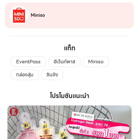
Miniso
แท็ก
EventPass
อีเว้นท์พาส
Miniso
กล่องสุ่ม
ชินจัง
โปรโมชันแนะนำ