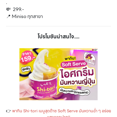
.
💸 299.-
📍 Miniso ทุกสาขา
โปรโมชันน่าสนใจ....
👉
พากิน Shi-tori เมนูสุดต๊าช Soft Serve มันหวานฉ่ำ ๆ อร่อย