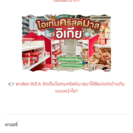
แสงออกปาก!!
👉
พาส่อง IKEA จัดเต็มไอเทมคริสต์มาสมาให้ช้อปแต่งบ้านกัน
แบบหนำใจ!!
แกลอรี่