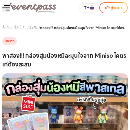
TH
เข้าสู่ระบบ
ซื้อบัตร
/
โปรโมชัน
/
บันเทิง
/
พาส่อง!!! กล่องสุ่มน้องหมีละมุนใจจาก Miniso โคตรเท่ต้อง
สะสม
บันเทิง
พาส่อง!!! กล่องสุ่มน้องหมีละมุนใจจาก Miniso โคตร
เท่ต้องสะสม