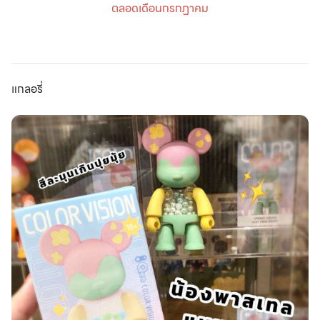
ตลอดเดือนกรกฏาคม
แกลอรี่