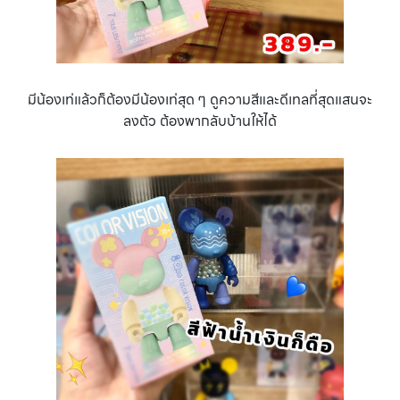
มีน้องเท่แล้วก็ต้องมีน้องเท่สุด ๆ ดูความสีและดีเทลที่สุดแสนจะ
ลงตัว ต้องพากลับบ้านให้ได้