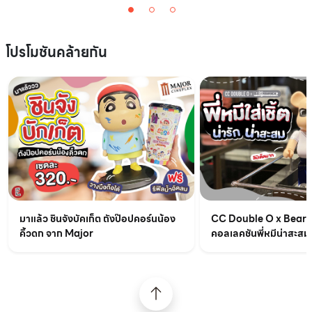
โปรโมชันคล้ายกัน
มาแล้ว ชินจังบัคเก็ต ถังป๊อปคอร์นน้อง
CC Double O x BearB
คิ้วดก จาก Major
คอลเลคชันพี่หมีน่าสะสม