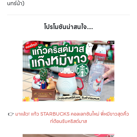
นทร์น้า)
โปรโมชันน่าสนใจ....
👉
มาแล้ว! แก้ว STARBUCKS คอลเลกชันใหม่ พี่หมีขาวสุดคิ้ว
ท์ต้อนรับคริสต์มาส