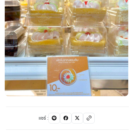
แชร์
: