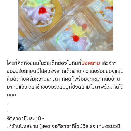
ใครที่คิดถึงขนมในวัยเด็กต้องไปกินที่
ปังสยาม
แล้วจ้าา
ของอร่อยแบบนี้ไม่ควรพลาดเด็ดขาด ความอร่อยของแยม
ส้มตัดกับครีมหวานละมุน แค่คิดก็พร้อมจะเหมากลับบ้าน
มากินแล้ว อย่าช้าของอร่อยอยู่ที่ปังสยามไปตำพร้อมกันโล้
ดดด
.
.
💸 ราคาชิ้นละ 10.-
📍ร้านปังสยาม (แอดเจอที่สาขาดีไซน์วิลเลจ เกษตรนวมิ