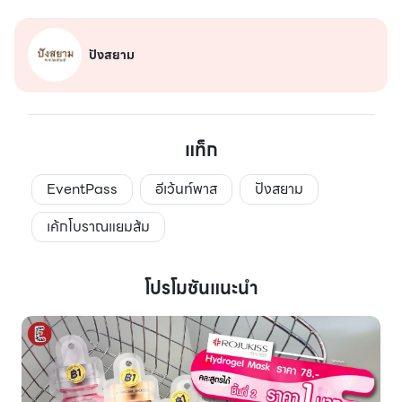
ปังสยาม
แท็ก
EventPass
อีเว้นท์พาส
ปังสยาม
เค้กโบราณแยมส้ม
โปรโมชันแนะนำ