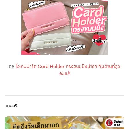
👉
ไอเทมน่ารัก Card Holder ทรงขนมปังน่ารักเกินต้านที่สุด
อะแม่!
แกลอรี่