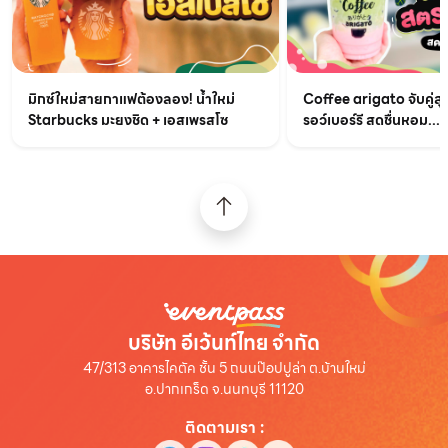
มิกซ์ใหม่สายกาแฟต้องลอง! น้ำใหม่
Coffee arigato จับคู่สุ
Starbucks มะยงชิด + เอสเพรสโซ
รอว์เบอร์รี สดชื่นหอม...
บริษัท อีเว้นท์ไทย จำกัด
47/313 อาคารไคตัค ชั้น 5 ถนนป๊อปปูล่า ต.บ้านใหม่
อ.ปากเกร็ด จ.นนทบุรี 11120
ติดตามเรา
: