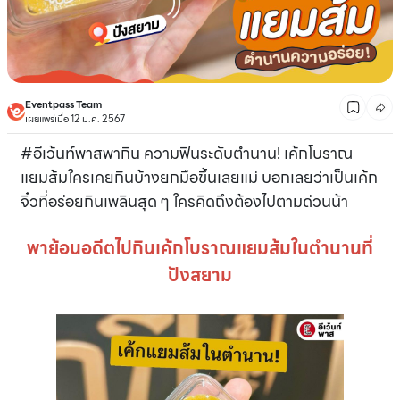
Eventpass Team
เผยแพร่เมื่อ 12 ม.ค. 2567
#อีเว้นท์พาสพากิน ความฟินระดับตำนาน! เค้กโบราณ
แยมส้มใครเคยกินบ้างยกมือขึ้นเลยแม่ บอกเลยว่าเป็นเค้ก
จิ๋วที่อร่อยกินเพลินสุด ๆ ใครคิดถึงต้องไปตามด่วนน้า
พาย้อนอดีตไปกินเค้กโบราณแยมส้มในตำนานที่
ปังสยาม