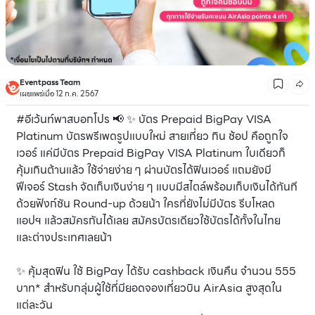
Eventpass Team
เผยแพร่เมื่อ 12 ก.ค. 2567
#อีเว้นท์พาสบอกโปร 📢 ✨ บัตร Prepaid BigPay VISA
Platinum บัตรพรีเพดรูปแบบใหม่ สายเที่ยว กิน ช้อป คือถูกใจ
เวอร์ แค่มีบัตร Prepaid BigPay VISA Platinum ใบเดียวก็
คุ้มเกินต้านแล้ว ใช้จ่ายง่าย ๆ ผ่านบัตรได้ฟินเวอร์ แถมยังมี
ฟีเจอร์ Stash จัดเก็บเงินง่าย ๆ แบบมีสไตล์พร้อมเก็บเงินได้ทันที
ด้วยฟังก์ชัน Round-up ด้วยน้า ใครที่ยังไม่มีบัตร รีบโหลด
แอปฯ แล้วสมัครกันได้เลย สมัครบัตรเดียวใช้บัตรได้ทั้งในไทย
และต่างประเทศเลยน้า
✨ คุ้มสุดฟิน ใช้ BigPay ได้รับ cashback เงินคืน จำนวน 555
บาท* สำหรับกลุ่มผู้ใช้ที่มียอดจองเที่ยวบิน AirAsia สูงสุดใน
แต่ละวัน