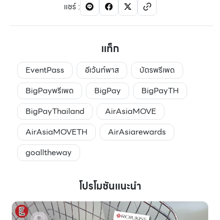
แชร์
:
แท็ก
EventPass
อีเว้นท์พาส
บัตรพรีเพด
BigPayพรีเพด
BigPay
BigPayTH
BigPayThailand
AirAsiaMOVE
AirAsiaMOVETH
AirAsiarewards
goalltheway
โปรโมชันแนะนำ