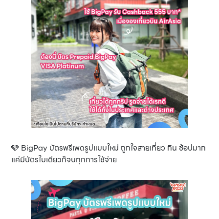
🩵 BigPay บัตรพรีเพดรูปแบบใหม่ ถูกใจสายเที่ยว กิน ช้อปมาก
แค่มีบัตรใบเดียวก็จบทุกการใช้จ่าย