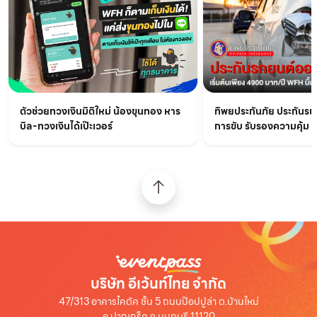
ทิพยประกันภัย ประกันรถ
ตัวช่วยทวงเงินมิติใหม่ น้องขุนทอง หาร
การขับ รับรองความคุ้ม !!
บิล-ทวงเงินได้เป๊ะเวอร์
บริษัท อีเว้นท์ไทย จำกัด
47/313 อาคารไคตัค ชั้น 5 ถนนป๊อปปูล่า ต.บ้านใหม่
อ.ปากเกร็ด จ.นนทบุรี 11120