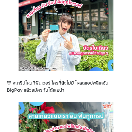
🩵 จะทริปไหนก็ฟินเวอร์ ใครที่ยังไม่มี โหลดแอปพลิเคชัน
BigPay แล้วสมัครกันได้เลยน้า