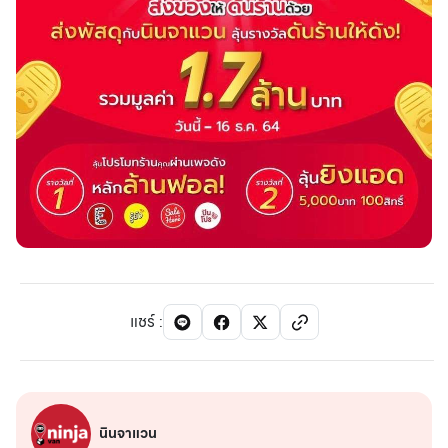
แชร์
:
นินจาแวน