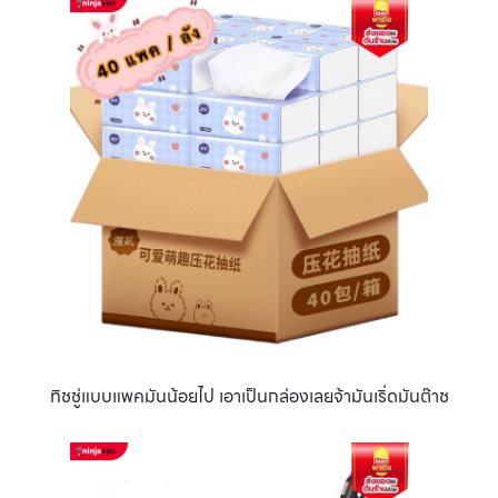
ทิชชู่แบบแพคมันน้อยไป เอาเป็นกล่องเลยจ้ามันเริ่ดมันต๊าช