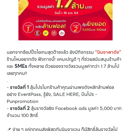
นอกจากช้อปปิ้งไอเทมสุดต๊าชแล้ว ยังมีกิจกรรม
“นินจาพาดัง”
ร้านไหนอยากดัง ฟังทางนี้! แคมเปญดี ๆ ที่ช่วยสนับสนุนร้านค้า
และ
SMEs
ทั้งหลาย ด้วยของรางวัลรวมมูลค่ากว่า 1.7 ล้านไป
เลยทุกคน!!
.
-
รางวัลที่ 1
ลุ้นโปรโมทร้านค้าคุณผ่านเพจดังหลักล้านฟอล
อย่าง EventPass, รู้ยัง, SALE HERE, ปันโปร -
Punpromotion
-
รางวัลที่ 2
ลุ้นรางวัลยิง Facebook ads มูลค่า 5,000 บาท
จำนวน 100 สิทธิ์
📌 ง่าย ๆ แค่ทุกคนส่งพัสดุกับนินจาแวน ก็มีสิทธิ์ลุ้นรางวัลไป