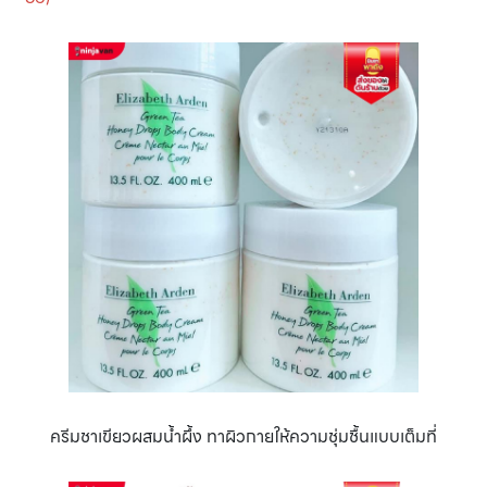
ครีมชาเขียวผสมน้ำผึ้ง ทาผิวกายให้ความชุ่มชื้นแบบเต็มที่