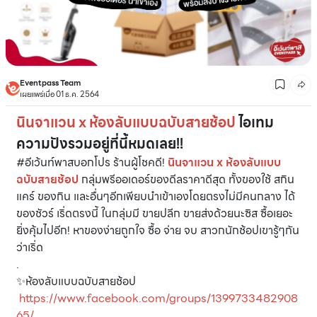
Eventpass Team
เผยแพร่เมื่อ 01 ธ.ค. 2564
นินจาแวน x ห้องลับแบบฉบับสายช้อป
ไอเทม
ความปังรวมอยู่ที่นี้หมดเลย!!
#อีเว้นท์พาสบอกโปร ร้านผู้โชคดี!
นินจาแวน x ห้องลับแบบ
ฉบับสายช้อป
กลุ่มพรีออเดอร์ของดีลราคาดีสุด ทั้งของใช้ สกิน
แคร์ ของกิน และอื่นๆอีกเพียบนำเข้าเองโดยตรงไม่มีคนกลาง ได้
ของชัวร์ เริ่ดตรงนี้ ในกลุ่มมี ขายปลีก ขายส่งด้วยนะซิส ซื้อเยอะ
ยิ่งคุ้มไปอีก! หาของง่ายถูกใจ ซื้อ จ่าย จบ สาวกนักช้อปเขารู้ๆกัน
ว่าเริ่ด
.
✨ห้องลับแบบฉบับสายช้อป
https://www.facebook.com/groups/1399733482908
65/