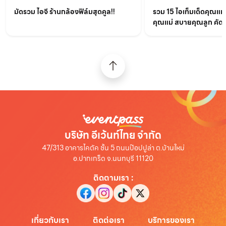
มัดรวม ไอจี ร้านกล้องฟิล์มสุดคูล!!
รวม 15 ไอเท็มเด็ดคุณแม
คุณแม่ สบายคุณลูก คัด
บริษัท อีเว้นท์ไทย จำกัด
47/313 อาคารไคตัค ชั้น 5 ถนนป๊อปปูล่า ต.บ้านใหม่
อ.ปากเกร็ด จ.นนทบุรี 11120
ติดตามเรา
:
เกี่ยวกับเรา
ติดต่อเรา
บริการของเรา