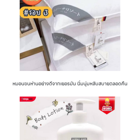
หมอนขนห่านอย่างดีจากเยอรมัน นิ่มนุ่มหลับสบายตลอดคืน