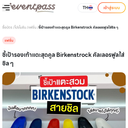
TH
เข้าสู่ระบบ
ซื้อบัตร
/
โปรโมชัน
/
แฟชั่น
/
ชี้เป้ารองเท้าแตะสุดคูล Birkenstrock คัลเลอรฟูลใส่ชิล ๆ
แฟชั่น
ชี้เป้ารองเท้าแตะสุดคูล Birkenstrock คัลเลอรฟูลใส่
ชิล ๆ