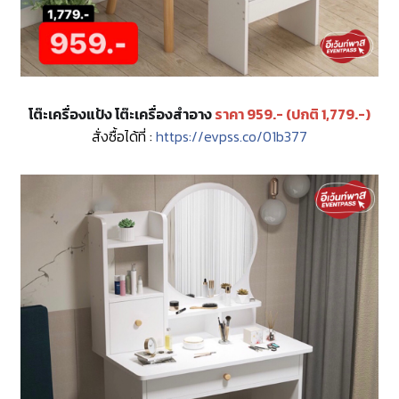
โต๊ะเครื่องแป้ง โต๊ะเครื่องสำอาง
ราคา 959.- (ปกติ 1,779.-)
สั่งซื้อได้ที่ :
https://evpss.co/01b377