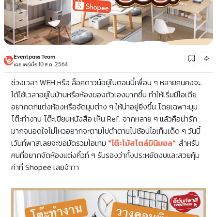
Eventpass Team
เผยแพร่เมื่อ 10 ส.ค. 2564
ช่วงเวลา WFH หรือ ล็อคดาวน์อยู่ในตอนนี้เพื่อน ๆ หลายคนคงจะ
ได้ใช้เวลาอยู่ในบ้านหรือห้องของตัวเองมากขึ้น ทำให้เริ่มมีไอเดีย
อยากตกแต่งห้องหรือจัดมุมต่าง ๆ ให้น่าอยู่ยิ่งขึ้น โดยเฉพาะมุม
โต๊ะทำงาน โต๊ะเขียนหนังสือ เห็น Ref. จากหลาย ๆ แล้วคือน่ารัก
มากจนอดใจไม่ไหวอยากจะตามไปตำตามไปช้อปไอเท็มเด็ด ๆ วันนี้
เว้นท์พาสเลยจะขอมัดรวมไอเทม
"โต๊ะไม้สไตล์มินิมอล"
สำหรับ
คนที่อยากจัดห้องแต่งคิ้วท์ ๆ รับรองว่าทั้งประหยัดงบและสวยคุ้ม
ค่าที่ Shopee เลยจ้าาา