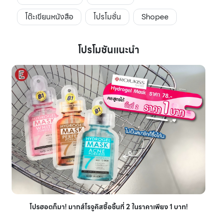
โต๊ะเขียนหนังสือ
โปรโมชั่น
Shopee
โปรโมชันแนะนำ
โปรฮอตก็มา! มากส์โรจูคิสซื้อชิ้นที่ 2 ในราคาเพียง 1 บาท!