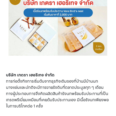
บริษัท เภตรา เฮอริเทจ จำกัด
การก่อตั้งกิจการเริ่มต้นจากธุรกิจเดิมของที่บ้านมีบ้านนก
นางแอ่นและปกติจะมีการขายรังดิบที่ตลาดประมูลทุก ๆ เดือน
ทางผู้ประกอบการจึงคิดผลิตสินค้ารังนกพร้อมรับประทานที่เป็น
เกรดพรีเมี่ยมเหมือนที่เคยต้มรับประทานเอง มีเนื้อรังนกเพียงพอ
ในการบริโภคต่อ 1 ครั้ง