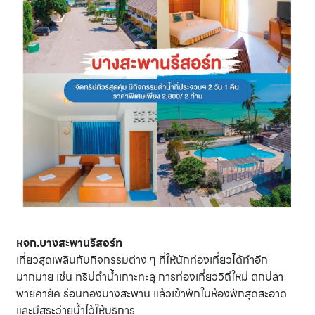
หจก.บางสะพานรีสอร์ท
เที่ยวสุดเพลินกับกิจกรรมต่าง ๆ ที่ให้นักท่องเที่ยวได้ทำอีก
มากมาย เช่น ทริปดำน้ำเกาะทะลุ การท่องเที่ยววิถีใหม่ ตกปลา
พายคายัค ร่อนทองบางสะพาน แล้วเข้าพักในห้องพักสุดสะอาด
และมีสระว่ายน้ำไว้ให้บริการ