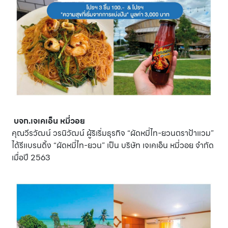
บจก.เจเคเอ็น หมี่วอย
คุณวีรวัฒน์ วรนิวัฒน์ ผู้ริเริ่มธุรกิจ “ผัดหมี่ไท-ยวนตราป้าแวม”
ได้รีแบรนดิ้ง “ผัดหมี่ไท-ยวน” เป็น บริษัท เจเคเอ็น หมี่วอย จำกัด
เมื่อปี 2563