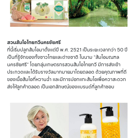
สวนส้มโอไทยทวีนครชัยศรี
ที่นี้เริ่มปลูกส้มโอมาตั้งแต่ปี พ.ศ. 2521 เป็นระยะเวลากว่า 50 ปี
เป็นที่รู้จักของทั้งชาวไทยและต่างชาติ ในนาม “ส้มโอมณฑล
นครชัยศรี” โดยกลุ่มเกษตรกรสวนส้มโอไทยทวี มีการส่งเข้า
ประกวดและได้รับรางวัลมากมายมาโดยตลอด ด้วยคุณภาพที่ดี
ของเนื้อส้มโอที่หวานฉ่ำ และมีการปอกแกะส้มโอเพื่อควาสะดวก
ส่งให้ลูกค้าตลอด เป็นเอกลักษณ์ของแบรนด์ที่ลูกค้าชอบ