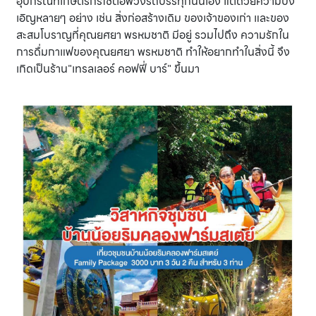
อุปกรณ์ที่เกษตรกรใช้ต่อพ่วงรถบรรทุกนั่นเอง แต่ด้วยความบัง
เอิญหลายๆ อย่าง เช่น สิ่งก่อสร้างเดิม ของเจ้าของเก่า และของ
สะสมโบราญที่คุณยศยา พรหมชาติ มีอยู่ รวมไปถึง ความรักใน
การดื่มกาแฟของคุณยศยา พรหมชาติ ทำให้อยากทำในสิ่งนี้ จึง
เกิดเป็นร้าน"เทรลเลอร์ คอฟฟี่ บาร์" ขึ้นมา