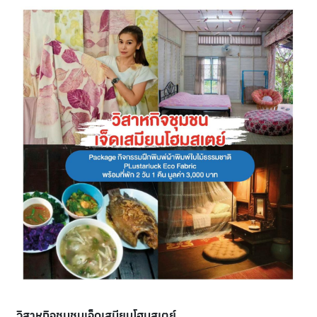
วิสาหกิจชุมชนเจ็ดเสมียนโฮมสเตย์