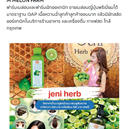
M MELON FARM
ฟาร์มเมล่อนและฟาร์มผักออแกนิก ขายเมล่อนญี่ปุ่นพรีเมี่ยมได้
มาตราฐาน GAP เนื้อหวานฉ่ำลูกค้าลูกค้าชอบมาก แล้วมีผักสลัด
ออร์แกนิคในบริการร้านอาหาร และเครื่องดื่ม กาแฟสด ใกล้
กรุงเทพ