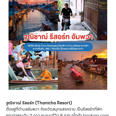
ฐณิชาฌ์ รีสอร์ท (Thanicha Resort)
ตั้งอยู่ที่ตำบลอัมพวา จังหวัดสมุทรสงคราม เป็นรีสอร์ทที่พัก
คุณภาพระดับ 3 ดาว คะแนนรีวิว 8 จาก อโกด้า booking.com