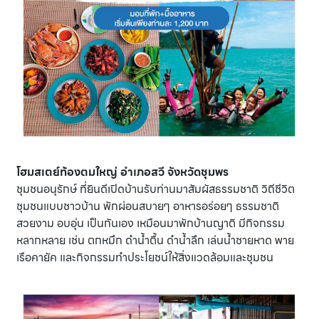
โฮมสเตย์ท้องตมใหญ่ อำเภอสวี จังหวัดชุมพร
ชุมชนอนุรักษ์ ที่ยินดีเปิดบ้านรับท่านมาสัมผัสธรรมชาติ วิถีชีวิต
ชุมชนแบบชาวบ้าน พักผ่อนสบายๆ อาหารอร่อยๆ ธรรมชาติ
สวยงาม อบอุ่น เป็นกันเอง เหมือนมาพักบ้านญาติ มีกิจกรรม
หลากหลาย เช่น ตกหมึก ดำน้ำตื้น ดำน้ำลึก เล่นน้ำชายหาด พาย
เรือคายัค และกิจกรรมทำประโยชน์ให้สิ่งแวดล้อมและชุมชน