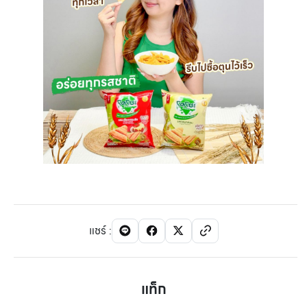
แชร์
:
แท็ก