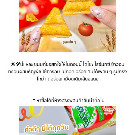
🤩🌾นี่แหละ ขนมที่ขอยกใจให้ในตอนนี้ โดโซะ ไรซ์มิกซ์ ข้าวอบ
กรอบผสมธัญพืช ใช้การอบ ไม่ทอด อร่อย กินได้เพลิน ๆ รูปทรง
ใหม่ แต่อร่อยเหมือนเดิมเล้ยยยยย
📍 หาซื้อได้ที่ห้างสรรพสินค้าชั้นนำทั่วไป