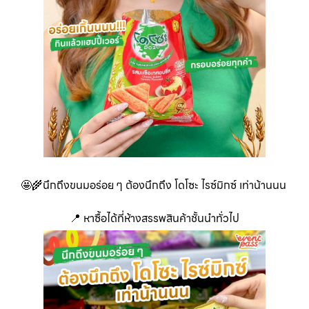
🤩🌾นึกถึงขนมอร่อย ๆ ต้องนึกถึง โดโซะ ไรซ์มิกซ์ เท่าน้านนน
📍 หาซื้อได้ที่ห้างสรรพสินค้าชั้นนำทั่วไป