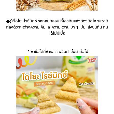
🤩🌾โดโซะ ไรซ์มิกซ์ รสกลมกล่อม ที่ใครกินแล้วต้องติดใจ รสชาติ
ที่ลงตัวระหว่างความเค็มและความหวานเบา ๆ ไม่มีแย่งซีนกัน กิน
ได้ไม่มีเบื่อ
📍 หาซื้อได้ที่ห้างสรรพสินค้าชั้นนำทั่วไป