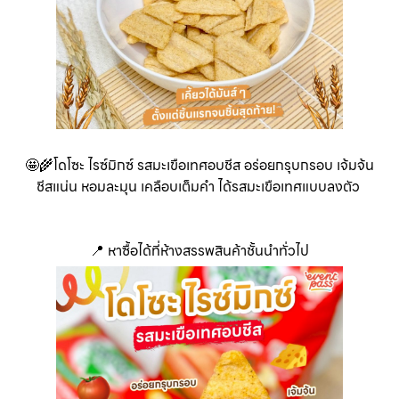
🤩🌾โดโซะ ไรซ์มิกซ์ รสมะเขือเทศอบชีส อร่อยกรุบกรอบ เจ้มจ้น
ชีสแน่น หอมละมุน เคลือบเต็มคำ ได้รสมะเขือเทศแบบลงตัว
📍 หาซื้อได้ที่ห้างสรรพสินค้าชั้นนำทั่วไป