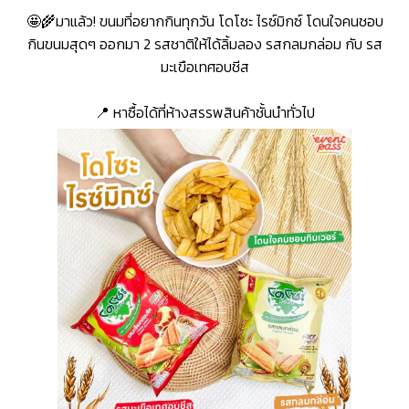
🤩🌾มาแล้ว! ขนมที่อยากกินทุกวัน โดโซะ ไรซ์มิกซ์ โดนใจคนชอบ
กินขนมสุดๆ ออกมา 2 รสชาติให้ได้ลิ้มลอง รสกลมกล่อม กับ รส
มะเขือเทศอบชีส
📍 หาซื้อได้ที่ห้างสรรพสินค้าชั้นนำทั่วไป