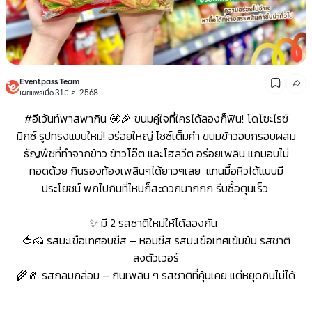
Eventpass Team
เผยแพร่เมื่อ 31 มี.ค. 2568
#อีเว้นท์พาสพากิน 🤩🎉 ขนมคู่ใจที่ใครได้ลองก็ฟิน!
โดโซะไรซ์
มิกซ์ รูปทรงแบบใหม่! อร่อยใหญ่ ไซซ์เต็มคำ ขนมข้าวอบกรอบผสม
ธัญพืชที่ทำจากข้าว ข้าวโอ๊ต และโฮลวีต อร่อยเพลิน แถมอบไม่
ทอดด้วย กินรองท้องเพลินๆได้ยาวๆเลย แทนมื้อหิวได้แบบมี
ประโยชน์ พกไปกินที่ไหนก็สะดวกมากกก รีบซื้อตุนเร็ว
✨ มี 2 รสชาติใหม่ให้ได้ลองกัน
🍅🧀 รสมะเขือเทศอบชีส – หอมชีส รสมะเขือเทศเข้มข้น รสชาติ
ลงตัวเวอร์
🌾🧂 รสกลมกล่อม – กินเพลิน ๆ รสชาติที่คุ้นเคย แต่หยุดกินไม่ได้