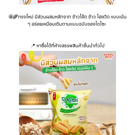
🤩🌾ทรงใหม่ มีส่วนผสมหลักจาก ข้าวโอ๊ต ข้าว โฮลวีต แบบเน้น
ๆ อร่อยเหมือนเดิมตามแบบฉบับของโดโซะ
📍 หาซื้อได้ที่ห้างสรรพสินค้าชั้นนำทั่วไป