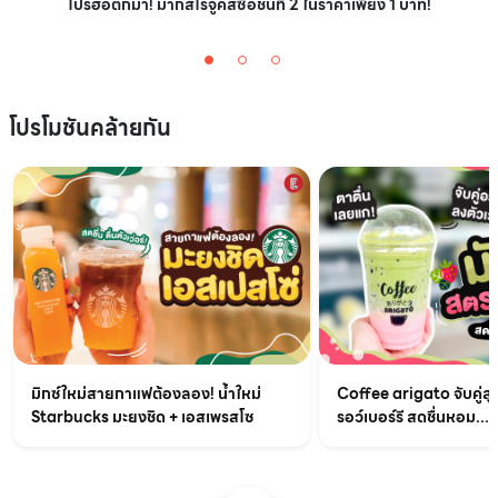
โปรฮอตก็มา! มากส์โรจูคิสซื้อชิ้นที่ 2 ในราคาเพียง 1 บาท!
โปรโมชันคล้ายกัน
มิกซ์ใหม่สายกาแฟต้องลอง! น้ำใหม่
Coffee arigato จับคู่สุ
Starbucks มะยงชิด + เอสเพรสโซ
รอว์เบอร์รี สดชื่นหอม...