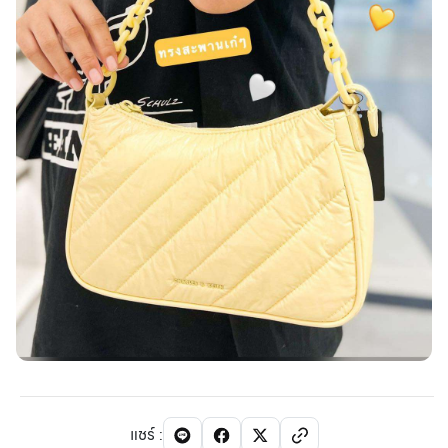
แชร์
: