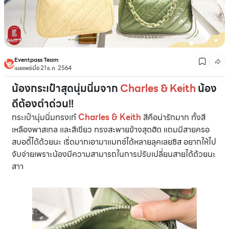
Eventpass Team
เผยแพร่เมื่อ 21 ธ.ค. 2564
น้องกระเป๋าสุดนุ่มนิ่มจาก
Charles & Keith
น้อง
ดีต้องตำด่วน!!
กระเป๋านุ่มนิ่มทรงเก๋
Charles & Keith
สีคือน่ารักมาก ทั้งสี
เหลืองพาสเทล และสีเขียว ทรงสะพายข้างสุดฮิต แถมมีสายครอ
สบอดี้ได้ด้วยนะ เริ่ดมากเอามาแมทช์ได้หลายลุคเลยซิส อยากให้ไป
จับจ่ายเพราะน้องมีความสามารถในการปรับเปลี่ยนสายได้ด้วยนะ
สาา