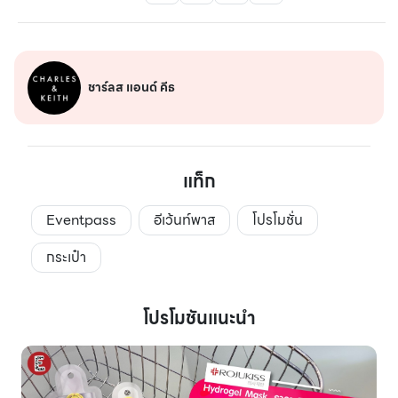
ชาร์ลส แอนด์ คีธ
แท็ก
Eventpass
อีเว้นท์พาส
โปรโมชั่น
กระเป๋า
โปรโมชันแนะนำ