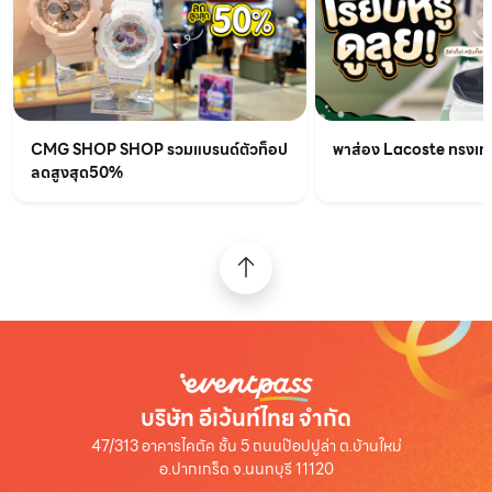
CMG SHOP SHOP รวมแบรนด์ตัวท็อป
พาส่อง Lacoste ทรงเท่เร
ลดสูงสุด50%
บริษัท อีเว้นท์ไทย จำกัด
47/313 อาคารไคตัค ชั้น 5 ถนนป๊อปปูล่า ต.บ้านใหม่
อ.ปากเกร็ด จ.นนทบุรี 11120