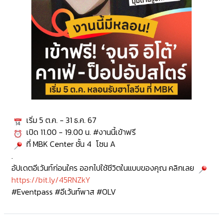
เริ่ม 5 ต.ค. - 31 ธ.ค. 67
เปิด 11.00 - 19.00 น.
#งานนี้เข้าฟรี
ที่
MBK Center
ชั้น 4 โซน A
.
อัปเดตอีเว้นท์ก่อนใคร ออกไปใช้ชีวิตในแบบของคุณ คลิกเลย
https://bit.ly/45RNZkY
#Eventpass
#อีเว้นท์พาส
#OLV