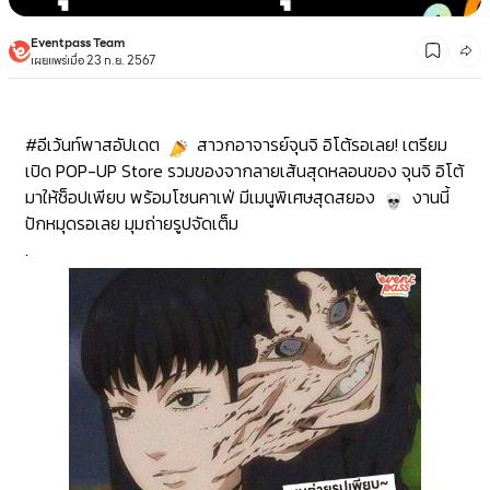
Eventpass Team
เผยแพร่เมื่อ 23 ก.ย. 2567
#อีเว้นท์พาสอัปเดต
สาวกอาจารย์จุนจิ อิโต้รอเลย! เตรียม
เปิด POP-UP Store รวมของจากลายเส้นสุดหลอนของ จุนจิ อิโต้
มาให้ช็อปเพียบ พร้อมโซนคาเฟ่ มีเมนูพิเศษสุดสยอง
งานนี้
ปักหมุดรอเลย มุมถ่ายรูปจัดเต็ม
.