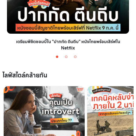
เตรียมพิชิตซอมบี้ใน "ปากกัด ตีนถีบ" หนังไทยพร้อมเสิร์ฟใน
Netflix
ไลฟ์สไตล์คล้ายกัน