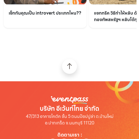
เช็กกันคุณเป็น introvert ประเภทไหน??
แจกทริค วิธีทำให้หลับ ด้
กองทัพสหรัฐฯ หลับได้ทุกท
บริษัท อีเว้นท์ไทย จำกัด
47/313 อาคารไคตัค ชั้น 5 ถนนป๊อปปูล่า ต.บ้านใหม่
อ.ปากเกร็ด จ.นนทบุรี 11120
ติดตามเรา
: