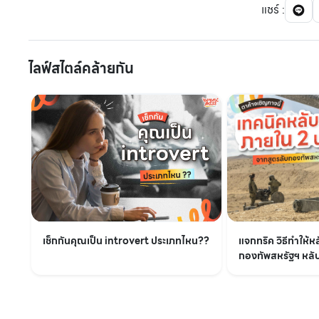
แชร์
:
ไลฟ์สไตล์คล้ายกัน
เช็กกันคุณเป็น introvert ประเภทไหน??
แจกทริค วิธีทำให้ห
กองทัพสหรัฐฯ หลับไ