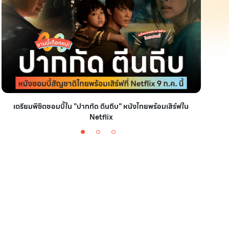
เตรียมพิชิตซอมบี้ใน "ปากกัด ตีนถีบ" หนังไทยพร้อมเสิร์ฟใน
มัดรวม
Netflix