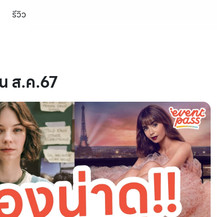
รีวิว
ือน ส.ค.67