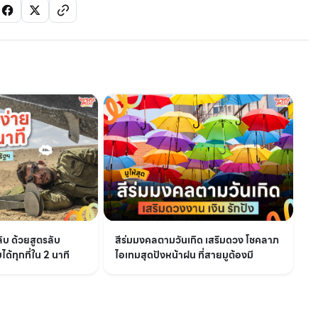
ลับ ด้วยสูตรลับ
สีร่มมงคลตามวันเกิด เสริมดวง โชคลาภ
ด้ทุกที่ใน 2 นาที
ไอเทมสุดปังหน้าฝน ที่สายมูต้องมี