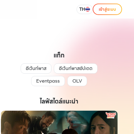
TH
เข้าสู่ระบบ
แท็ก
อีเว้นท์พาส
อีเว้นท์พาสอัปเดต
Eventpass
OLV
ไลฟ์สไตล์แนะนำ