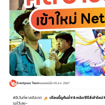
Eventpass Team
เผยแพร่เมื่อ 05 ส.ค. 2567
#อีเว้นท์พาสอัปเดต
เดือนนี้ดูกันฉ่ำ! 6 หนัง/ซีรีส์เข้าใหม
รอไว้เลย~