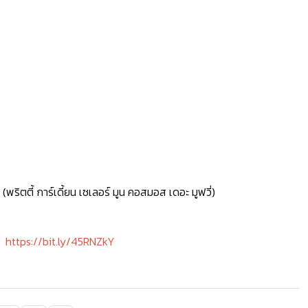
ตตี้ การ์เดี้ยน เซเลอร์ มูน คอสมอส เดอะ มูฟวี่)
https://bit.ly/45RNZkY