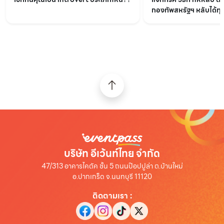
กองทัพสหรัฐฯ หลับได้ทุกท
บริษัท อีเว้นท์ไทย จำกัด
47/313 อาคารไคตัค ชั้น 5 ถนนป๊อปปูล่า ต.บ้านใหม่
อ.ปากเกร็ด จ.นนทบุรี 11120
ติดตามเรา
: