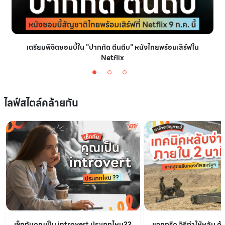
เตรียมพิชิตซอมบี้ใน "ปากกัด ตีนถีบ" หนังไทยพร้อมเสิร์ฟใน
Netflix
ไลฟ์สไตล์คล้ายกัน
เช็กกันคุณเป็น introvert ประเภทไหน??
แจกทริค วิธีทำให้หลับ ด้