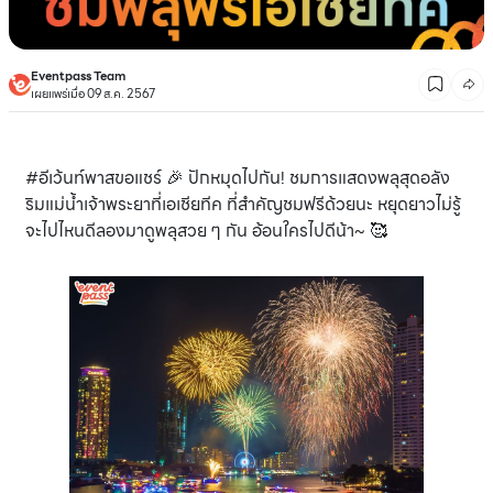
Eventpass Team
เผยแพร่เมื่อ 09 ส.ค. 2567
#อีเว้นท์พาสขอแชร์ 🎉 ปักหมุดไปกัน! ชมการแสดงพลุสุดอลัง
ริมแม่น้ำเจ้าพระยาที่เอเชียทีค ที่สำคัญชมฟรีด้วยนะ หยุดยาวไม่รู้
จะไปไหนดีลองมาดูพลุสวย ๆ กัน อ้อนใครไปดีน้า~ 🥰