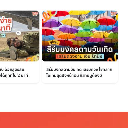
ลับ ด้วยสูตรลับ
สีร่มมงคลตามวันเกิด เสริมดวง โชคลาภ
ด้ทุกที่ใน 2 นาที
ไอเทมสุดปังหน้าฝน ที่สายมูต้องมี