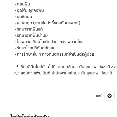
• ถอนฟัน
• อุดฟัน อุดคอฟัน
• ขูดหินปูน
• ผ่าฟันคุด (ตามข้อบ่งชี้ของทันตแพทย์)
• รักษารากฟันแท้
• รักษารากฟันน้ำนม
• ใส่เพดานเทียมในเด็กปากแหว่งเพดานโหว่
• รักษาโรคปริทันต์อักเสบ
• การรักษาอื่น ๆ ทางทันตกรรมที่จำเป็นต่อผู้ป่วย
.
📍 เช็กคลินิกใกล้บ้านได้ที่ ระบบหลักประกันสุขภาพแห่งชาติ >
👉 สอบถามเพิ่มเติมที่ สำนักงานหลักประกันสุขภาพแห่งชาติ
แชร์
: