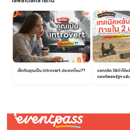
ไลฟ์สไตล์คล้ายกัน
เช็กกันคุณเป็น introvert ประเภทไหน??
แจกทริค วิธีทำให้ห
กองทัพสหรัฐฯ หลับไ