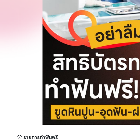
🦷
รายการทำฟันฟรี