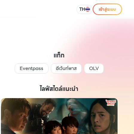
TH
เข้าสู่ระบบ
แท็ก
Eventpass
อีเว้นท์พาส
OLV
ไลฟ์สไตล์แนะนำ