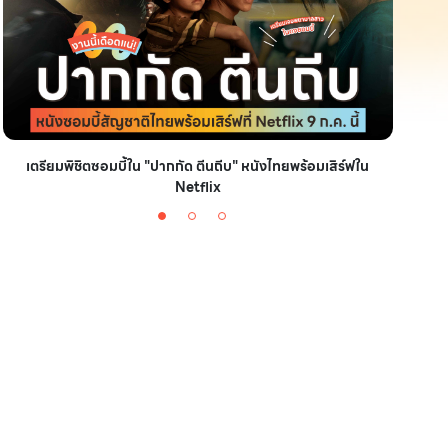
เตรียมพิชิตซอมบี้ใน "ปากกัด ตีนถีบ" หนังไทยพร้อมเสิร์ฟใน
มัดรวม
Netflix