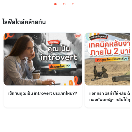
ไลฟ์สไตล์คล้ายกัน
เช็กกันคุณเป็น introvert ประเภทไหน??
แจกทริค วิธีทำให้หลับ ด้
กองทัพสหรัฐฯ หลับได้ทุกท