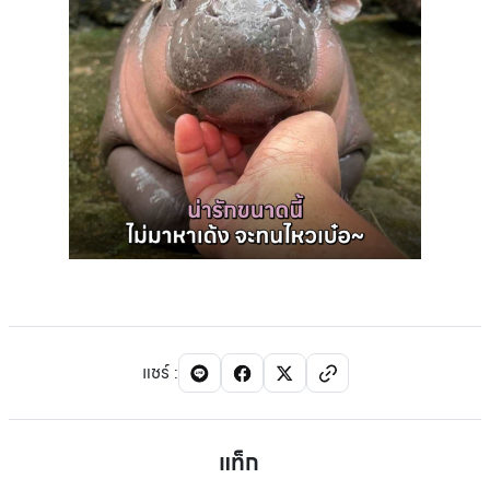
แชร์
:
แท็ก