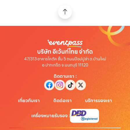
บริษัท อีเว้นท์ไทย จำกัด
47/313 อาคารไคตัค ชั้น 5 ถนนป๊อปปูล่า ต.บ้านใหม่
อ.ปากเกร็ด จ.นนทบุรี 11120
ติดตามเรา
:
เกี่ยวกับเรา
ติดต่อเรา
บริการของเรา
เครื่องหมายรับรอง
: