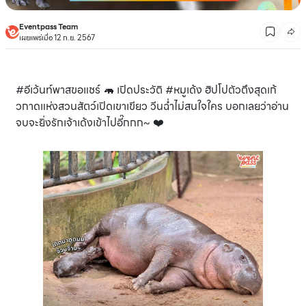
Eventpass Team
เผยแพร่เมื่อ 12 ก.ย. 2567
#อีเว้นท์พาสขอแชร์ 🦛 เปิดประวัติ #หมูเด้ง ฮิปโปตัวตึงสุดเก้
วกาดแห่งสวนสัตว์เปิดเขาเขียว วีนฉ่ำไม่สนใจใคร บอกเลยว่าอ่าน
จบจะยิ่งรักเจ้าเด้งเข้าไปอี๊กกก~ ❤️