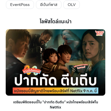
EventPass
อีเว้นท์พาส
OLV
ไลฟ์สไตล์แนะนำ
เตรียมพิชิตซอมบี้ใน "ปากกัด ตีนถีบ" หนังไทยพร้อมเสิร์ฟใน
Netflix