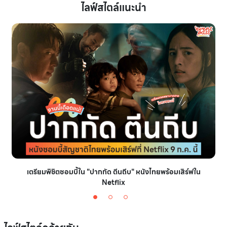
ไลฟ์สไตล์แนะนำ
เตรียมพิชิตซอมบี้ใน "ปากกัด ตีนถีบ" หนังไทยพร้อมเสิร์ฟใน
Netflix