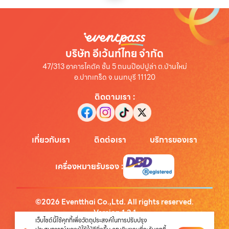
บริษัท อีเว้นท์ไทย จำกัด
47/313 อาคารไคตัค ชั้น 5 ถนนป๊อปปูล่า ต.บ้านใหม่
อ.ปากเกร็ด จ.นนทบุรี 11120
ติดตามเรา
:
เกี่ยวกับเรา
ติดต่อเรา
บริการของเรา
เครื่องหมายรับรอง
:
©
2026
Eventthai Co.,Ltd. All rights reserved.
Version
1.3.1
เว็บไซต์นี้ใช้คุกกี้เพื่อวัตถุประสงค์ในการปรับปรุง
นโยบายความเป็นส่วนตัว