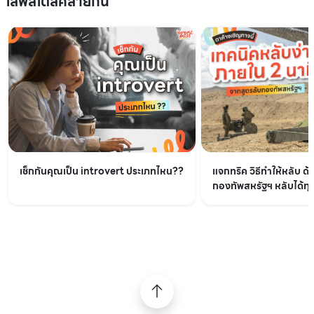
ไลฟ์สไตล์คล้ายกัน
เช็กกันคุณเป็น introvert ประเภทไหน??
แจกทริค วิธีทำให้หลับ ด้
กองทัพสหรัฐฯ หลับได้ทุกท