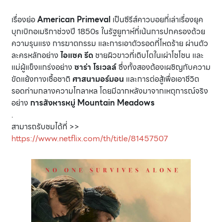
เรื่องย่อ
American Primeval
เป็นซีรีส์คาวบอยที่เล่าเรื่องยุค
บุกเบิกอเมริกาช่วงปี 1850s ในรัฐยูทาห์ที่เน้นการปกครองด้วย
ความรุนแรง การฆาตกรรม และการเอาตัวรอดที่โหดร้าย ผ่านตัว
ละครหลักอย่าง
ไอแซค รีด
ชายผิวขาวที่เติบโตในเผ่าโชโชน และ
แม่ผู้แข็งแกร่งอย่าง
ซาร่า โรเวลล์
ซึ่งทั้งสองต้องเผชิญกับความ
ขัดแย้งทางเชื้อชาติ
ศาสนามอร์มอน
และการต่อสู้เพื่อเอาชีวิต
รอดท่ามกลางความโกลาหล โดยมีฉากหลังมาจากเหตุการณ์จริง
อย่าง
การสังหารหมู่ Mountain Meadows
.
สามารถรับชมได้ที่ >>
https://www.netflix.com/th/title/81457507