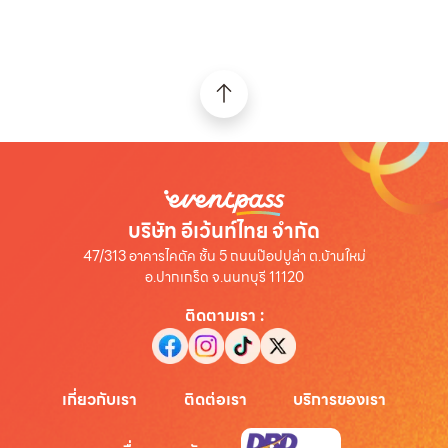
บริษัท อีเว้นท์ไทย จำกัด
47/313 อาคารไคตัค ชั้น 5 ถนนป๊อปปูล่า ต.บ้านใหม่
อ.ปากเกร็ด จ.นนทบุรี 11120
ติดตามเรา
:
เกี่ยวกับเรา
ติดต่อเรา
บริการของเรา