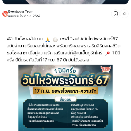
Eventpass Team
เผยแพร่เมื่อ 16 ก.ย. 2567
#อีเว้นท์พาสอัปเดต
เซฟไว้เลย!
#วันไหว้พระจันทร์67
ฉบับง่าย เตรียมของไม่เยอะ พร้อมทริคขอพร เสริมสิริมงคลชีวิต
ขอโชคลาภ เนื้อคู่ความรัก เสริมเสน่ห์ผู้คนเอ็นดูรักใคร่
1 ปีมี
ครั้ง ปีนี้ตรงกับวันที่ 17 ก.ย. 67 ปักวันไว้รอเลย~