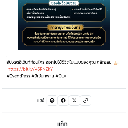
.
อัปเดตอีเว้นท์ก่อนใคร ออกไปใช้ชีวิตในแบบของคุณ คลิกเลย
https://bit.ly/45RNZkY
#EventPass
#อีเว้นท์พาส
#OLV
แชร์
:
แท็ก