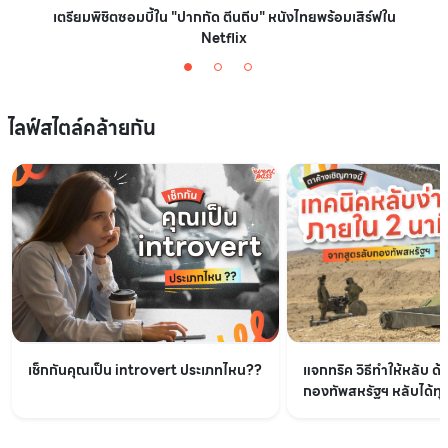
เตรียมพิชิตซอมบี้ใน "ปากกัด ตีนถีบ" หนังไทยพร้อมเสิร์ฟใน
Netflix
ไลฟ์สไตล์คล้ายกัน
เช็กกันคุณเป็น introvert ประเภทไหน??
แจกทริค วิธีทำให้หลับ ด้
กองทัพสหรัฐฯ หลับได้ทุกท