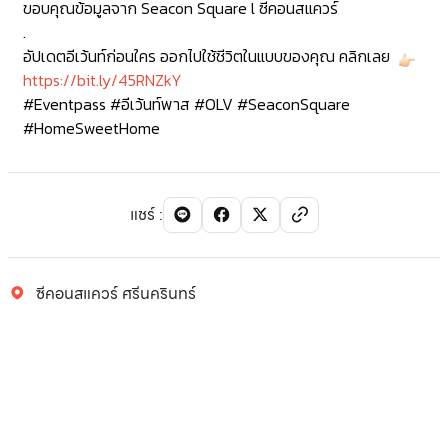
ขอบคุณข้อมูลจาก
Seacon Square l ซีคอนสแควร์
.
อัปเดตอีเว้นท์ก่อนใคร ออกไปใช้ชีวิตในแบบของคุณ คลิกเลย
https://bit.ly/45RNZkY
#Eventpass
#อีเว้นท์พาส
#OLV
#SeaconSquare
#HomeSweetHome
แชร์
:
ซีคอนสแควร์ ศรีนครินทร์