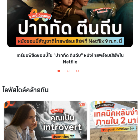
เตรียมพิชิตซอมบี้ใน "ปากกัด ตีนถีบ" หนังไทยพร้อมเสิร์ฟใน
Netflix
ไลฟ์สไตล์คล้ายกัน