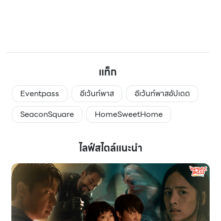
แท็ก
Eventpass
อีเว้นท์พาส
อีเว้นท์พาสอัปเดต
SeaconSquare
HomeSweetHome
ไลฟ์สไตล์แนะนำ