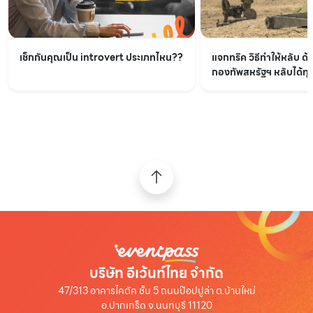
เช็กกันคุณเป็น introvert ประเภทไหน??
แจกทริค วิธีทำให้หลับ ด้
กองทัพสหรัฐฯ หลับได้ทุกท
บริษัท อีเว้นท์ไทย จำกัด
47/313 อาคารไคตัค ชั้น 5 ถนนป๊อปปูล่า ต.บ้านใหม่
อ.ปากเกร็ด จ.นนทบุรี 11120