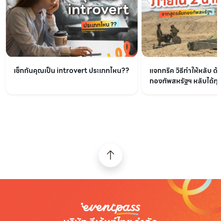
เช็กกันคุณเป็น introvert ประเภทไหน??
แจกทริค วิธีทำให้หลับ ด้
กองทัพสหรัฐฯ หลับได้ทุกท