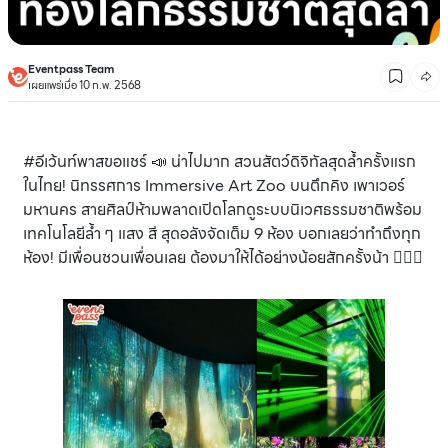
Eventpass Team
เผยแพร่เมื่อ 10 ก.พ. 2568
#อีเว้นท์พาสขอแชร์ 📣 น่าไปมาก สวนสัตว์ดิจิทัลสุดล้ำครั้งแรก
ในไทย! นิทรรศการ Immersive Art Zoo บนตึกคิง เพาเวอร์
มหานคร สายศิลป์ห้ามพลาดเปิดโลกดูระบบนิเวศธรรมชาติพร้อม
เทคโนโลยีล้ำ ๆ แสง สี สุดอลังจัดเต็ม 9 ห้อง บอกเลยว่าทำถึงทุก
ห้อง! มีเพื่อนชวนเพื่อนเลย ต้องมาให้ได้อย่างน้อยสักครั้งน้า 👍🏻✨