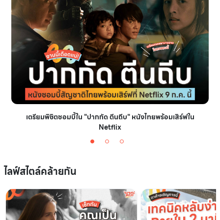
เตรียมพิชิตซอมบี้ใน "ปากกัด ตีนถีบ" หนังไทยพร้อมเสิร์ฟใน
Netflix
ไลฟ์สไตล์คล้ายกัน