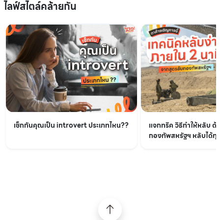
ไลฟ์สไตล์คล้ายกัน
เช็กกันคุณเป็น introvert ประเภทไหน??
แจกทริค วิธีทำให้หลับ ด้
กองทัพสหรัฐฯ หลับได้ทุกท