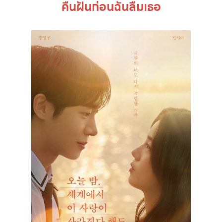
คืนฝันก่อนฉันลืมเธอ