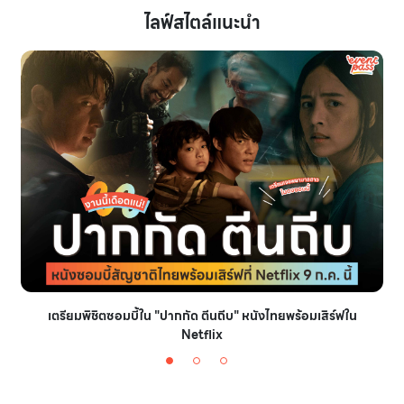
ไลฟ์สไตล์แนะนำ
เตรียมพิชิตซอมบี้ใน "ปากกัด ตีนถีบ" หนังไทยพร้อมเสิร์ฟใน
Netflix