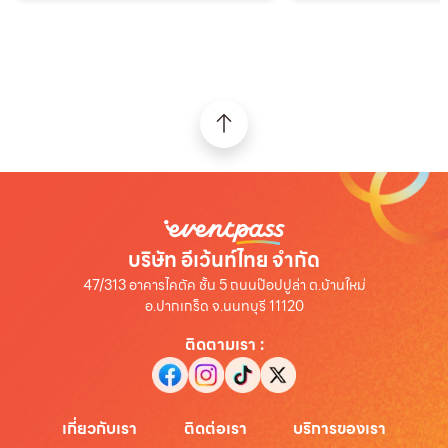
บริษัท อีเว้นท์ไทย จำกัด
47/313 อาคารไคตัค ชั้น 5 ถนนป๊อปปูล่า ต.บ้านใหม่
อ.ปากเกร็ด จ.นนทบุรี 11120
ติดตามเรา
:
เกี่ยวกับเรา
ติดต่อเรา
บริการของเรา