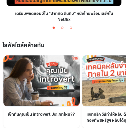
เตรียมพิชิตซอมบี้ใน "ปากกัด ตีนถีบ" หนังไทยพร้อมเสิร์ฟใน
Netflix
ไลฟ์สไตล์คล้ายกัน
เช็กกันคุณเป็น introvert ประเภทไหน??
แจกทริค วิธีทำให้หลับ ด้
กองทัพสหรัฐฯ หลับได้ทุกท