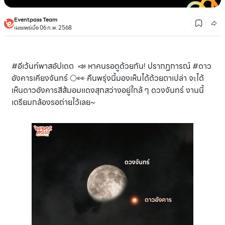
Eventpass Team
เผยแพร่เมื่อ 06 ก.พ. 2568
#อีเว้นท์พาสอัปเดต 📣 หาคนรอดูด้วยกัน! ปรากฏการณ์ #ดาว
อังคารเคียงจันทร์ 🌕👀 คืนพรุ่งนี้มองเห็นได้ด้วยตาเปล่า จะได้
เห็นดาวอังคารสีส้มอมแดงสุกสว่างอยู่ใกล้ ๆ ดวงจันทร์ งานนี้
เตรียมกล้องรอถ่ายไว้เลย~