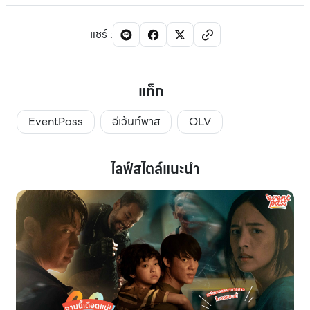
แชร์
:
แท็ก
EventPass
อีเว้นท์พาส
OLV
ไลฟ์สไตล์แนะนำ