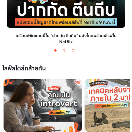
เตรียมพิชิตซอมบี้ใน "ปากกัด ตีนถีบ" หนังไทยพร้อมเสิร์ฟใน
Netflix
ไลฟ์สไตล์คล้ายกัน