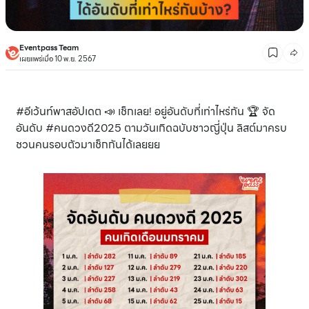
Eventpass Team
เผยแพร่เมื่อ 10 พ.ย. 2567
#อีเว้นท์พาสอัปเดต 📣 เช็กเลย! อยู่อันดับที่เท่าไหร่กัน 🏆 จัด
อันดับ #คนดวงดี2025 ตามวันเกิดฉบับชาวญี่ปุ่น ลิสต์มาครบ
ชวนคนรอบตัวมาเช็กกันได้เลยยย