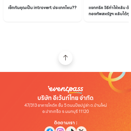
เช็กกันคุณเป็น introvert ประเภทไหน??
แจกทริค วิธีทำให้หลับ ด้
กองทัพสหรัฐฯ หลับได้ทุกท
บริษัท อีเว้นท์ไทย จำกัด
47/313 อาคารไคตัค ชั้น 5 ถนนป๊อปปูล่า ต.บ้านใหม่
อ.ปากเกร็ด จ.นนทบุรี 11120
ติดตามเรา
: