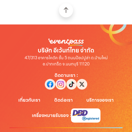
บริษัท อีเว้นท์ไทย จำกัด
47/313 อาคารไคตัค ชั้น 5 ถนนป๊อปปูล่า ต.บ้านใหม่
อ.ปากเกร็ด จ.นนทบุรี 11120
ติดตามเรา
:
เกี่ยวกับเรา
ติดต่อเรา
บริการของเรา
เครื่องหมายรับรอง
: