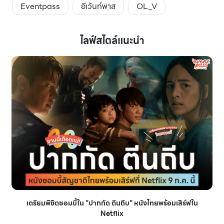
Eventpass
อีเว้นท์พาส
OL_V
ไลฟ์สไตล์แนะนำ
เตรียมพิชิตซอมบี้ใน "ปากกัด ตีนถีบ" หนังไทยพร้อมเสิร์ฟใน
Netflix