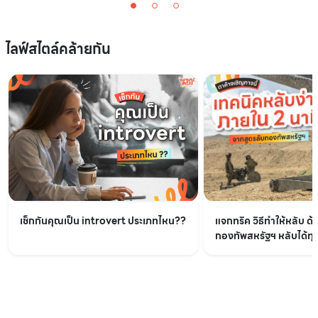
ไลฟ์สไตล์คล้ายกัน
เช็กกันคุณเป็น introvert ประเภทไหน??
แจกทริค วิธีทำให้หลับ ด้
กองทัพสหรัฐฯ หลับได้ทุกท