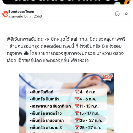
Eventpass Team
เผยแพร่เมื่อ 15 ก.ค. 2568
#อีเว้นท์พาสอัปเดต 📣 ปักหมุดไว้เลย! กทม.เปิดตรวจสุขภาพฟรี
1 ล้านคนรอบกรุง ตลอดเดือน ก.ค.นี้ ที่ห้างเซ็นทรัล 8 แห่งรอบ
กรุงเทพ 🚑 โดย รายการตรวจสุขภาพจะมีตรวจเบาหวาน ตรวจ
เลือด เอ็กซเรย์ปอด และตรวจคลื่นไฟฟ้าหัวใจ