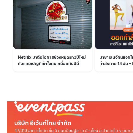
Netflix มาถือโอกาสช่วงหยุดยาวปีใหม่
มาชาเลนจ์กันแจก
กับแคมเปญที่เข้าใจคนเหนื่อยกับปีนี้
กำลังกาย 14 วัน + 
บริษัท อีเว้นท์ไทย จำกัด
47/313 อาคารไคตัค ชั้น 5 ถนนป๊อปปูล่า ต.บ้านใหม่ อ.ปากเกร็ด จ.นนทบุ