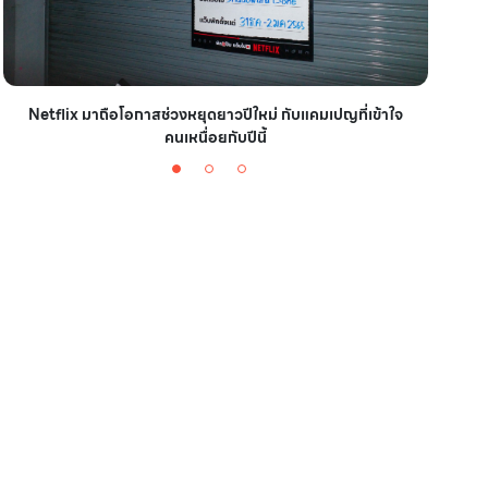
Netflix มาถือโอกาสช่วงหยุดยาวปีใหม่ กับแคมเปญที่เข้าใจ
มาชา
คนเหนื่อยกับปีนี้