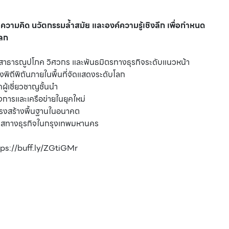
ำความคิด นวัตกรรมล้ำสมัย และองค์ความรู้เชิงลึก เพื่อกำหนด
โลก
านสาธารณูปโภค วิศวกร และพันธมิตรทางธุรกิจระดับแนวหน้า
างพิถีพิถันภายในพื้นที่จัดแสดงระดับโลก
ู้เชี่ยวชาญชั้นนำ
การและเครือข่ายในยุคใหม่
รงสร้างพื้นฐานในอนาคต
อกาสทางธุรกิจในกรุงเทพมหานคร
MICE City ในประเทศไทย
tps://buff.ly/ZGtiGMr