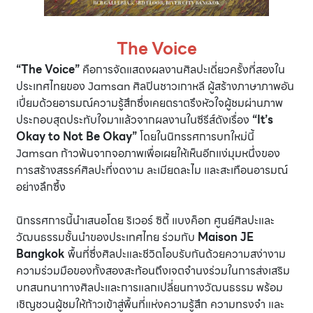
The Voice
“The Voice”
คือการจัดแสดงผลงานศิลปะเดี่ยวครั้งที่สองใน
ประเทศไทยของ Jamsan ศิลปินชาวเกาหลี ผู้สร้างภาษาภาพอัน
เปี่ยมด้วยอารมณ์ความรู้สึกซึ่งเคยตราตรึงหัวใจผู้ชมผ่านภาพ
ประกอบสุดประทับใจมาแล้วจากผลงานในซีรีส์ดังเรื่อง
“It’s
Okay to Not Be Okay”
โดยในนิทรรศการบทใหม่นี้
Jamsan ก้าวพ้นจากจอภาพเพื่อเผยให้เห็นอีกแง่มุมหนึ่งของ
การสร้างสรรค์ศิลปะที่งดงาม ละเมียดละไม และสะเทือนอารมณ์
อย่างลึกซึ้ง
นิทรรศการนี้นำเสนอโดย ริเวอร์ ซิตี้ แบงค็อก ศูนย์ศิลปะและ
วัฒนธรรมชั้นนำของประเทศไทย ร่วมกับ
Maison JE
Bangkok
พื้นที่ซึ่งศิลปะและชีวิตโอบรับกันด้วยความสง่างาม
ความร่วมมือของทั้งสองสะท้อนถึงเจตจำนงร่วมในการส่งเสริม
บทสนทนาทางศิลปะและการแลกเปลี่ยนทางวัฒนธรรม พร้อม
เชิญชวนผู้ชมให้ก้าวเข้าสู่พื้นที่แห่งความรู้สึก ความทรงจำ และ