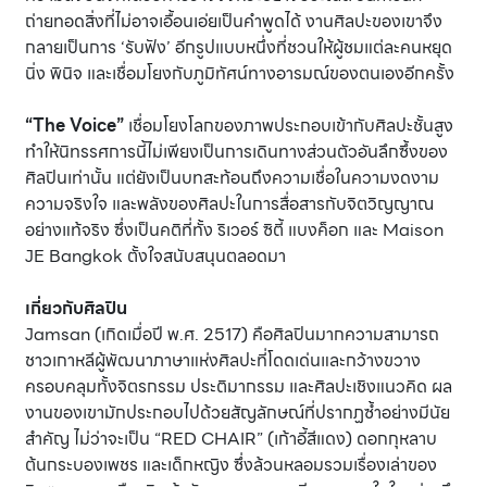
ถ่ายทอดสิ่งที่ไม่อาจเอื้อนเอ่ยเป็นคำพูดได้ งานศิลปะของเขาจึง
กลายเป็นการ ‘รับฟัง’ อีกรูปแบบหนึ่งที่ชวนให้ผู้ชมแต่ละคนหยุด
นิ่ง พินิจ และเชื่อมโยงกับภูมิทัศน์ทางอารมณ์ของตนเองอีกครั้ง
“The Voice”
เชื่อมโยงโลกของภาพประกอบเข้ากับศิลปะชั้นสูง
ทำให้นิทรรศการนี้ไม่เพียงเป็นการเดินทางส่วนตัวอันลึกซึ้งของ
ศิลปินเท่านั้น แต่ยังเป็นบทสะท้อนถึงความเชื่อในความงดงาม
ความจริงใจ และพลังของศิลปะในการสื่อสารกับจิตวิญญาณ
อย่างแท้จริง ซึ่งเป็นคติที่ทั้ง ริเวอร์ ซิตี้ แบงค็อก และ Maison
JE Bangkok ตั้งใจสนับสนุนตลอดมา
เกี่ยวกับศิลปิน
Jamsan (เกิดเมื่อปี พ.ศ. 2517) คือศิลปินมากความสามารถ
ชาวเกาหลีผู้พัฒนาภาษาแห่งศิลปะที่โดดเด่นและกว้างขวาง
ครอบคลุมทั้งจิตรกรรม ประติมากรรม และศิลปะเชิงแนวคิด ผล
งานของเขามักประกอบไปด้วยสัญลักษณ์ที่ปรากฏซ้ำอย่างมีนัย
สำคัญ ไม่ว่าจะเป็น “RED CHAIR” (เก้าอี้สีแดง) ดอกกุหลาบ
ต้นกระบองเพชร และเด็กหญิง ซึ่งล้วนหลอมรวมเรื่องเล่าของ