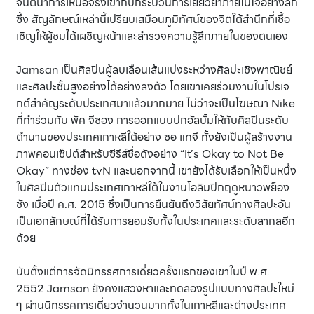
จินตนาการเหนือจริงเข้ากับกระบวนการเยียวยาภายในใจอย่างลึก
ซึ้ง สัญลักษณ์เหล่านี้เปรียบเสมือนภูมิทัศน์ของจิตใต้สำนึกที่เชื้อ
เชิญให้ผู้ชมได้เผชิญหน้าและสำรวจความรู้สึกภายในของตนเอง
Jamsan เป็นศิลปินผู้ลบเลือนเส้นแบ่งระหว่างศิลปะเชิงพาณิชย์
และศิลปะชั้นสูงอย่างได้อย่างลงตัว โดยเขาเคยร่วมงานในโปรเจ
กต์สำคัญระดับประเทศมาแล้วมากมาย ไม่ว่าจะเป็นโฆษณา Nike
ที่ทำร่วมกับ พัค จีซอง การออกแบบปกอัลบั้มให้กับศิลปินระดับ
ตำนานของประเทศเกาหลีใต้อย่าง ซอ แทจี ทั้งยังเป็นผู้สร้างงาน
ภาพคอนเซ็ปต์สำหรับซีรีส์ชื่อดังอย่าง “It’s Okay to Not Be
Okay” ทางช่อง tvN และนอกจากนี้ เขายังได้รับเลือกให้เป็นหนึ่ง
ในศิลปินตัวแทนประเทศเกาหลีใต้ในงานโอลิมปิกฤดูหนาวพย็อง
ชัง เมื่อปี ค.ศ. 2015 ซึ่งเป็นการยืนยันถึงวิสัยทัศน์ทางศิลปะอัน
เป็นเอกลักษณ์ที่ได้รับการยอมรับทั้งในประเทศและระดับสากลอีก
ด้วย
นับตั้งแต่การจัดนิทรรศการเดี่ยวครั้งแรกของเขาในปี พ.ศ.
2552 Jamsan ยังคงแสวงหาและทดลองรูปแบบทางศิลปะใหม่
ๆ ผ่านนิทรรศการเดี่ยวจำนวนมากทั้งในเกาหลีและต่างประเทศ