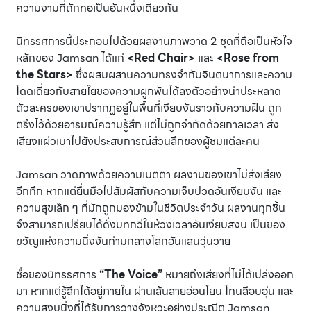
ความงามที่ถักทอเป็นอันหนึ่งเดียวกัน
นิทรรศการนี้ประกอบไปด้วยผลงานภาพวาด 2 ชุดที่ถือเป็นหัวใจ
หลักของ Jamsan ได้แก่
<Red Chair>
และ
<Rose from
the Stars>
ซึ่งผสมผสานความทรงจำกับจินตนาการและความ
โดดเดี่ยวกับสายใยของความผูกพันได้ลงตัวอย่างน่าประหลาด
ตัวละครของเขาปรากฏอยู่ในพื้นที่เงียบงันราวกับความฝัน ถูก
ตรึงไว้ด้วยอารมณ์ความรู้สึก แต่ไม่ถูกจำกัดด้วยกาลเวลา ส่ง
เสียงแผ่วเบาไปยังประสบการณ์ส่วนลึกของผู้ชมแต่ละคน
Jamsan วาดภาพด้วยความเมตตา ผลงานของเขาไม่ส่งเสียง
อึกทึก หากแต่ยื่นมือไปสัมผัสกับความเจ็บปวดอันเงียบงัน และ
ความสุขเล็ก ๆ ที่มักถูกมองข้ามในชีวิตประจำวัน ผลงานทุกชิ้น
จึงสามารถเปรียบได้ดั่งบทกวีในห้วงเวลาอันเงียบสงบ เป็นของ
ขวัญแห่งความนิ่งงันท่ามกลางโลกอันแสนวุ่นวาย
ชื่อของนิทรรศการ
“The Voice”
หมายถึงเสียงที่ไม่ได้เปล่งออก
มา หากแต่รู้สึกได้อยู่ภายใน ผ่านเส้นสายอ่อนโยน โทนสีอบอุ่น และ
ความสงบนิ่งที่ได้รับการวางจังหวะอย่างประณีต Jamsan