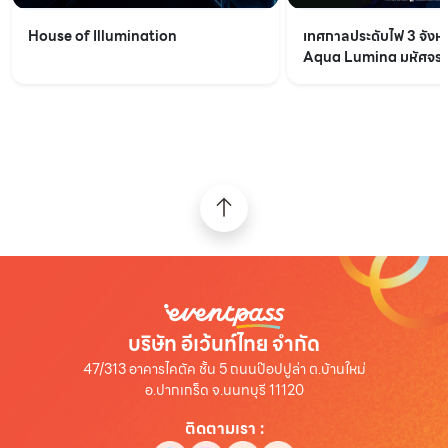
House of Illumination
เทศกาลประดับไฟ 3 จังหว
Aqua Lumina มหัศจรรย
จากท้องทะเลอันดามัน
บริษัท อีเว้นท์ไทย จำกัด
47/313 อาคารไคตัค ชั้น 5 ถนนป๊อปปูล่า ต.บ้านใหม่
อ.ปากเกร็ด จ.นนทบุรี 11120
ติดตามเรา
: