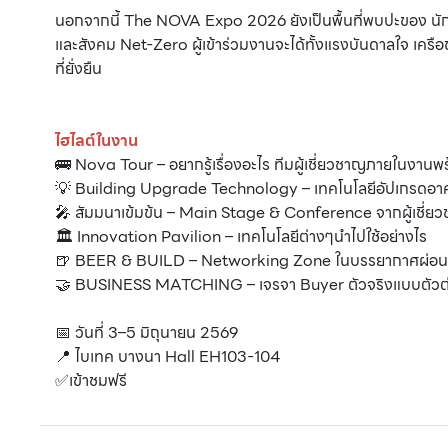
นอกจากนี้ The NOVA Expo 2026 ยังเป็นพื้นที่พบปะของ นักคิด 
และสังคม Net-Zero ผู้เข้าร่วมงานจะได้ทั้งแรงบันดาลใจ เครือ
ที่ยั่งยืน
ไฮไลต์ในงาน
🚌 Nova Tour – อยากรู้เรื่องอะไร ทีมผู้เชี่ยวชาญภายในงาน
💡 Building Upgrade Technology – เทคโนโลยีอัปเกรดอาค
🎤 สัมมนาเข้มข้น – Main Stage & Conference จากผู้เชี่ย
🏛️ Innovation Pavilion – เทคโนโลยีต่างๆนำไปใช้อย่างไร
🍺 BEER & BUILD – Networking Zone ในบรรยากาศผ่อนค
🤝 BUSINESS MATCHING – เจรจา Buyer ตัวจริงแบบตัวต่อตั
📅 วันที่ 3–5 มิถุนายน 2569
📍 ไบเทค บางนา Hall EH103-104
✅เข้าชมฟรี