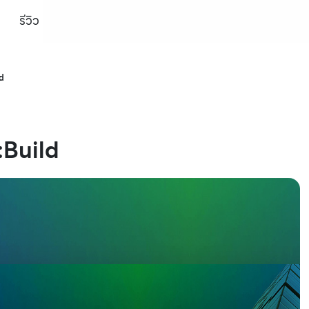
รีวิว
d
:Build