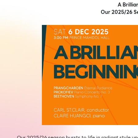
A Brilli
Our 2025/26 Se
Our 2025/26 season bursts to life in radiant style un