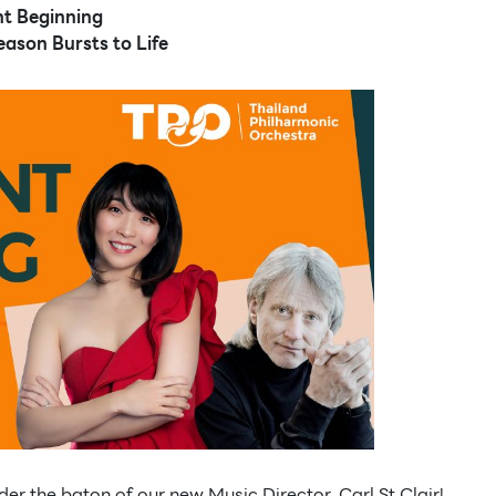
ant Beginning
ason Bursts to Life
ซื้อบัตรโค้งสุดท้ายก่อนไปฟังเพลงระดับตำนานกับงาน
Sillyfools Camp จังหวัดอุบลราชธานี
der the baton of our new Music Director, Carl St.Clair!