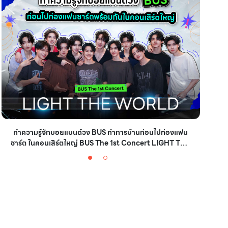
ทำความรู้จักบอยแบนด์วง BUS ทำการบ้านก่อนไปท่องแฟน
ซื
ชาร์ต ในคอนเสิร์ตใหญ่ BUS The 1st Concert LIGHT THE
WORLD