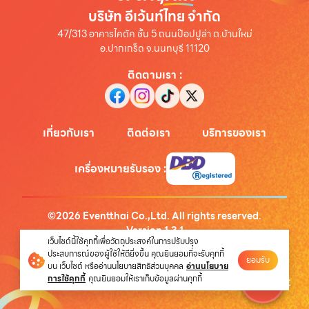
บริษัท อีเว้นท์ไทย จำกัด
47/313 อาคารไคตัค ชั้น 5 ถนนป๊อปปูล่า ต.บ้านใหม่
อ.ปากเกร็ด จ.นนทบุรี 11120
ติดตามเรา
:
เกี่ยวกับเรา
ติดต่อเรา
บริการของเรา
เครื่องหมายรับรอง
:
©
2026
Eventthai Co.,Ltd. All rights reserved.
Version
1.3.1
เว็บไซต์นี้ใช้คุกกี้เพื่อวัตถุประสงค์ในการปรับปรุง
นโยบายความเป็นส่วนตัว
ประสบการณ์ของผู้ใช้ให้ดียิ่งขึ้น คุณยินยอมที่จะรับคุกกี้
ยอมรับ
บน เว็บไซต์ หรืออ่านนโยบายสิทธิส่วนบุคคล
อ่านนโยบาย
การใช้คุกกี้
คุณยินยอมให้เราเก็บข้อมูลผ่านคุกกี้