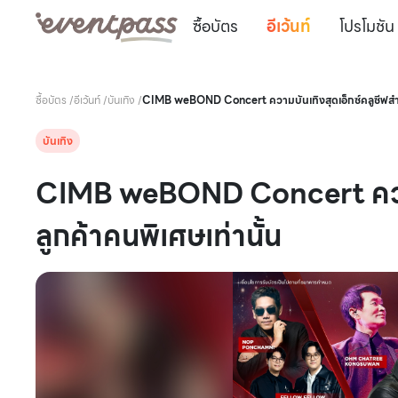
ซื้อบัตร
อีเว้นท์
โปรโมชัน
ซื้อบัตร
/
อีเว้นท์
/
บันเทิง
/
CIMB weBOND Concert ความบันเทิงสุดเอ็กซ์คลูซีฟสำหร
บันเทิง
CIMB weBOND Concert ความบ
ลูกค้าคนพิเศษเท่านั้น