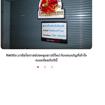
Netflix มาถือโอกาสช่วงหยุดยาวปีใหม่ กับแคมเปญที่เข้าใจ
มาชา
คนเหนื่อยกับปีนี้