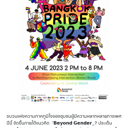
ขบวนแห่งความภาคภูมิใจของชุมชนผู้มีความหลากหลายทางเพศ
ปีนี้ จัดขึ้นภายใต้แนวคิด "𝗕𝗲𝘆𝗼𝗻𝗱 𝗚𝗲𝗻𝗱𝗲𝗿_? ประเด็น