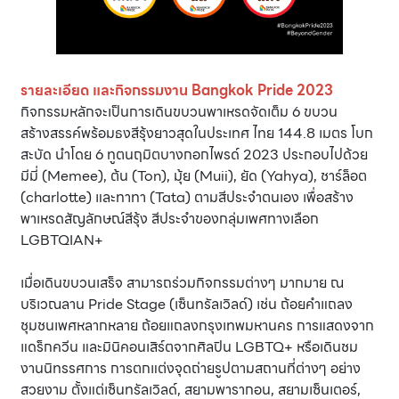
รายละเอียด และกิจกรรมงาน Bangkok Pride 2023
กิจกรรมหลักจะเป็นการเดินขบวนพาเหรดจัดเต็ม 6 ขบวน
สร้างสรรค์พร้อมธงสีรุ้งยาวสุดในประเทศ ไทย 144.8 เมตร โบก
สะบัด นำโดย 6 ทูตนฤมิตบางกอกไพรด์ 2023 ประกอบไปด้วย
มีมี่ (Memee), ต้น (Ton), มุ้ย (Muii), ยัด (Yahya), ชาร์ล็อต
(charlotte) และทาทา (Tata) ตามสีประจำตนเอง เพื่อสร้าง
พาเหรดสัญลักษณ์สีรุ้ง สีประจำของกลุ่มเพศทางเลือก
LGBTQIAN+
เมื่อเดินขบวนเสร็จ สามารถร่วมกิจกรรมต่างๆ มากมาย ณ
บริเวณลาน Pride Stage (เซ็นทรัลเวิลด์) เช่น ถ้อยคำแถลง
ชุมชนเพศหลากหลาย ถ้อยแถลงกรุงเทพมหานคร การแสดงจาก
แดร็กควีน และมินิคอนเสิร์ตจากศิลปิน LGBTQ+ หรือเดินชม
งานนิทรรศการ การตกแต่งจุดถ่ายรูปตามสถานที่ต่างๆ อย่าง
สวยงาม ตั้งแต่เซ็นทรัลเวิลด์, สยามพารากอน, สยามเซ็นเตอร์,