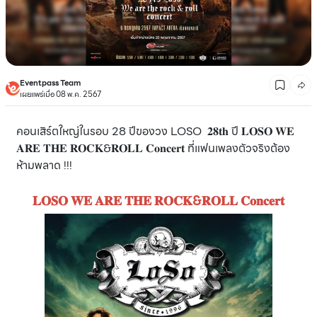
Eventpass Team
เผยแพร่เมื่อ 08 พ.ค. 2567
คอนเสิร์ตใหญ่ในรอบ 28 ปีของวง LOSO 𝟐𝟖𝐭𝐡 ปี 𝐋𝐎𝐒𝐎 𝐖𝐄
𝐀𝐑𝐄 𝐓𝐇𝐄 𝐑𝐎𝐂𝐊&𝐑𝐎𝐋𝐋 𝐂𝐨𝐧𝐜𝐞𝐫𝐭 ที่แฟนเพลงตัวจริงต้อง
ห้ามพลาด !!!
𝐋𝐎𝐒𝐎 𝐖𝐄 𝐀𝐑𝐄 𝐓𝐇𝐄 𝐑𝐎𝐂𝐊&𝐑𝐎𝐋𝐋 𝐂𝐨𝐧𝐜𝐞𝐫𝐭