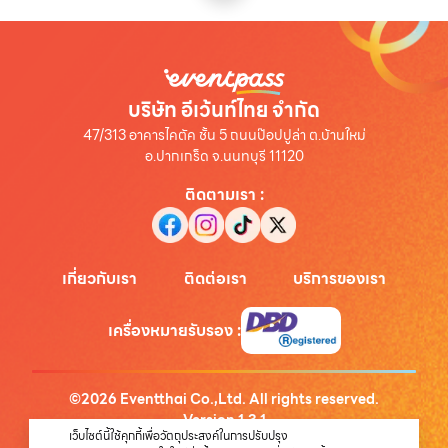
บริษัท อีเว้นท์ไทย จำกัด
47/313 อาคารไคตัค ชั้น 5 ถนนป๊อปปูล่า ต.บ้านใหม่
อ.ปากเกร็ด จ.นนทบุรี 11120
ติดตามเรา
:
เกี่ยวกับเรา
ติดต่อเรา
บริการของเรา
เครื่องหมายรับรอง
:
©
2026
Eventthai Co.,Ltd. All rights reserved.
Version
1.3.1
เว็บไซต์นี้ใช้คุกกี้เพื่อวัตถุประสงค์ในการปรับปรุง
นโยบายความเป็นส่วนตัว