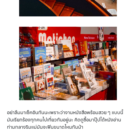
อย่าลืมมาเช็คอินกันนะเพราะว่างานหนังสือพร้อมสวย ๆ แบบนี้
มันเรียกร้องทุกคนไปเที่ยวกันอยู่นะ คิดดูซื้อมาปุ๊ปได้หนังอ่าน
ท่ามกลางริมแม่มันจะฟินขนาดไหนกันน้า