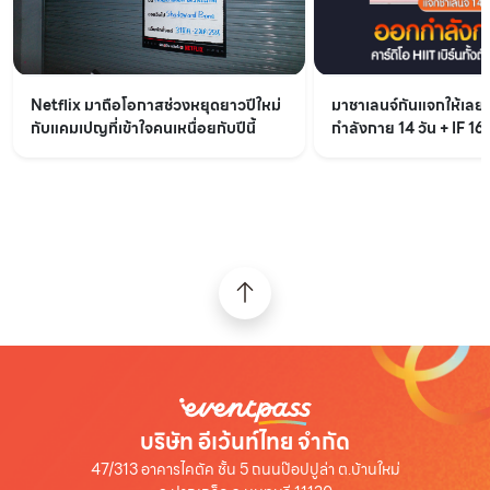
Netflix มาถือโอกาสช่วงหยุดยาวปีใหม่
มาชาเลนจ์กันแจกให้เล
กับแคมเปญที่เข้าใจคนเหนื่อยกับปีนี้
กำลังกาย 14 วัน + IF 16
บริษัท อีเว้นท์ไทย จำกัด
47/313 อาคารไคตัค ชั้น 5 ถนนป๊อปปูล่า ต.บ้านใหม่