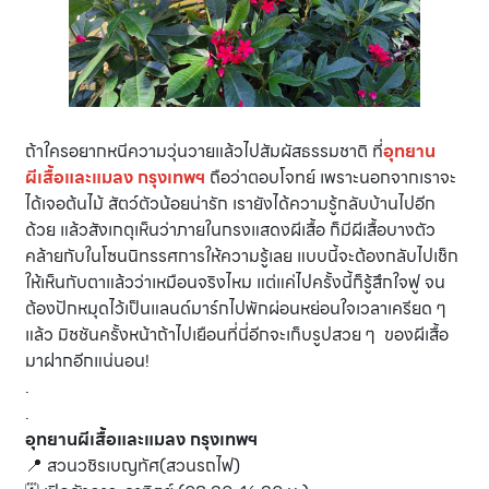
ถ้าใครอยากหนีความวุ่นวายแล้วไปสัมผัสธรรมชาติ ที่
อุทยาน
ผีเสื้อและแมลง กรุงเทพฯ
ถือว่าตอบโจทย์ เพราะนอกจากเราจะ
ได้เจอต้นไม้ สัตว์ตัวน้อยน่ารัก เรายังได้ความรู้กลับบ้านไปอีก
ด้วย แล้วสังเกตุเห็นว่าภายในกรงแสดงผีเสื้อ ก็มีผีเสื้อบางตัว
คล้ายกับในโซนนิทรรศการให้ความรู้เลย แบบนี้จะต้องกลับไปเช็ก
ให้เห็นกับตาแล้วว่าเหมือนจริงไหม แต่แค่ไปครั้งนี้ก็รู้สึกใจฟู จน
ต้องปักหมุดไว้เป็นแลนด์มาร์กไปพักผ่อนหย่อนใจเวลาเครียด ๆ
แล้ว มิชชันครั้งหน้าถ้าไปเยือนที่นี่อีกจะเก็บรูปสวย ๆ ของผีเสื้อ
มาฝากอีกแน่นอน!
.
.
อุทยานผีเสื้อและแมลง กรุงเทพฯ
📍 สวนวชิรเบญทัศ(สวนรถไฟ)