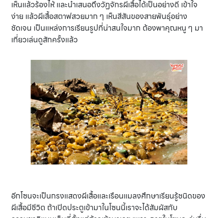
เห็นแล้วร้องไห้ และนำเสนอถึงวัฏจักรผีเสื้อได้เป็นอย่างดี เข้าใจ
ง่าย แล้วผีเสื้อสตาฟสวยมาก ๆ เห็นสีสันของสายพันธุ์อย่าง
ชัดเจน เป็นแหล่งการเรียนรูปที่น่าสนใจมาก ต้องพาคุณหนู ๆ มา
เที่ยวเล่นดูสักครั้งแล้ว
อีกโซนจะเป็นกรงแสดงผีเสื้อและเรือนแมลงศึกษาเรียนรู้ชนิดของ
ผีเสื้อมีชีวิต ถ้าเปิดประตูเข้ามาในโซนนี้เราจะได้สัมผัสกับ