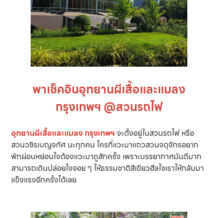
พาเช็คอินอุทยานผีเสื้อและแมลง
กรุงเทพฯ @สวนรถไฟ
อุทยานผีเสื้อและแมลง กรุงเทพฯ
จะตั้งอยู่ในสวนรถไฟ หรือ
สวนวชิรเบญจทัศ นะทุกคน ใครที่แวะมาแถวสวนจตุจักรอยาก
พักผ่อนหย่อนใจต้องแวะมาดูสักครั้ง เพราะบรรยากาศมันดีมาก
สามารถเดินปล่อยใจจอย ๆ ให้ธรรมชาติสีเขียวฮีลใจเราให้กลับมา
แข็งแรงอีกครั้งได้เลย