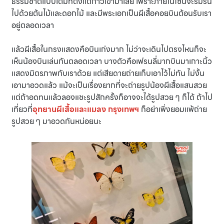
ธรรมชาติแบบเต็มที่ตั้งแต่ก้าวเข้ามาเลย เพราะภายในโซนจะร่มรื่น
ไปด้วยต้นไม้และดอกไม้ และมีพระเอกเป็นผีเสื้อคอยบินต้อนรับเรา
อยู่ตลอดเวลา
แล้วผีเสื้อในกรงแสดงคือบินเก่งมาก ไม่ว่าจะเดินไปตรงไหนก็จะ
เห็นน้องบินเล่นกันตลอดเวลา บางตัวคือเฟรนลี่มากบินมาเกาะนิ้ว
แสดงมิตรภาพกับเราด้วย แต่เสียดายถ่ายเก็บเอาไว้ไม่ทัน ไม่งั้น
เอามาอวดแล้ว แม้จะเป็นเรื่องยากที่จะถ่ายรูปน้องผีเสื้อแสนสวย
แต่ถ้าอดทนแล้วลองแชะรูปสักครั้งก็อาจจะได้รูปสวย ๆ ก็ได้ ถ้าไป
เที่ยวที่
อุทยานผีเสื้อและแมลง กรุงเทพฯ
ก็อย่าเพิ่งยอมแพ้ถ่าย
รูปสวย ๆ มาอวดกันหน่อยนะ