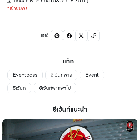
🗓️ เปิดอังคาร-อาทิตย์ (08.30-16.30 น.)
*เข้าชมฟรี
แชร์
:
แท็ก
Eventpass
อีเว้นท์พาส
Event
อีเว้นท์
อีเว้นท์พาสพาไป
อีเว้นท์แนะนำ