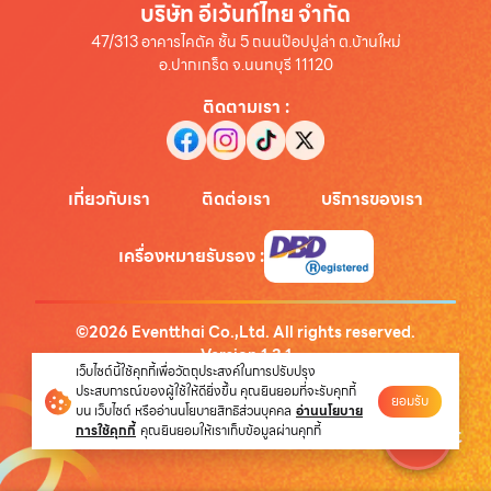
บริษัท อีเว้นท์ไทย จำกัด
47/313 อาคารไคตัค ชั้น 5 ถนนป๊อปปูล่า ต.บ้านใหม่
อ.ปากเกร็ด จ.นนทบุรี 11120
ติดตามเรา
:
เกี่ยวกับเรา
ติดต่อเรา
บริการของเรา
เครื่องหมายรับรอง
:
©
2026
Eventthai Co.,Ltd. All rights reserved.
Version
1.3.1
เว็บไซต์นี้ใช้คุกกี้เพื่อวัตถุประสงค์ในการปรับปรุง
นโยบายความเป็นส่วนตัว
ประสบการณ์ของผู้ใช้ให้ดียิ่งขึ้น คุณยินยอมที่จะรับคุกกี้
ยอมรับ
บน เว็บไซต์ หรืออ่านนโยบายสิทธิส่วนบุคคล
อ่านนโยบาย
การใช้คุกกี้
คุณยินยอมให้เราเก็บข้อมูลผ่านคุกกี้