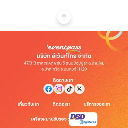
บริษัท อีเว้นท์ไทย จำกัด
47/313 อาคารไคตัค ชั้น 5 ถนนป๊อปปูล่า ต.บ้านใหม่
อ.ปากเกร็ด จ.นนทบุรี 11120
ติดตามเรา
:
เกี่ยวกับเรา
ติดต่อเรา
บริการของเรา
เครื่องหมายรับรอง
: