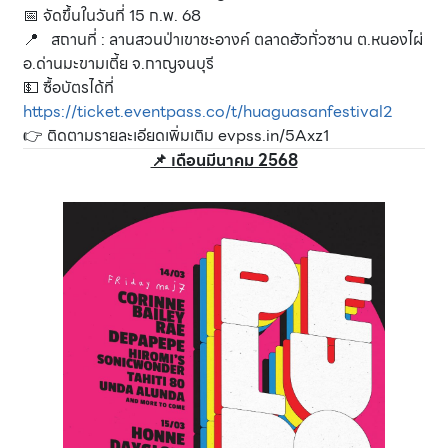
📅 จัดขึ้นในวันที่ 15 ก.พ. 68
📍 สถานที่ : ลานสวนป่าเขาชะอางค์ ตลาดฮัวกั่วซาน ต.หนองไผ่
อ.ด่านมะขามเตี้ย จ.กาญจนบุรี
💵 ซื้อบัตรได้ที่
https://ticket.eventpass.co/t/huaguasanfestival2
👉 ติดตามรายละเอียดเพิ่มเติม
evpss.in/5Axz1
📌 เดือนมีนาคม 2568