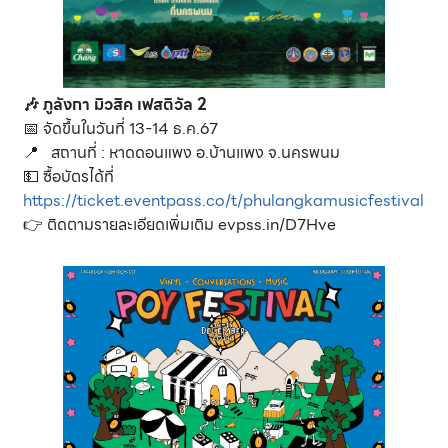
🎶 ภูลังกา มิวสิค เฟสติวัล 2
📅 จัดขึ้นในวันที่ 13-14 ธ.ค.67
📍 สถานที่ : หาดดอนแพง อ.บ้านแพง จ.นครพนม
💵 ซื้อบัตรได้ที่
https://ticket.eventpass.co/t/phulangkamusicfestival
👉 ติดตามรายละเอียดเพิ่มเติม
evpss.in/D7Hve