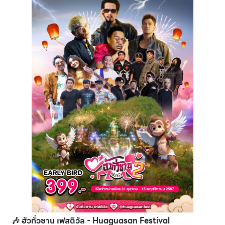
🎶 ฮัวกั่วซาน เฟสติวัล - Huaguasan Festival