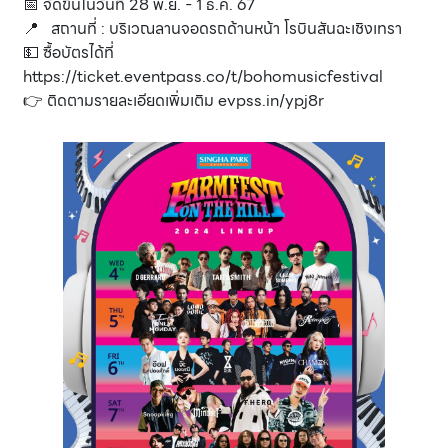
📅 จัดขึ้นในวันที่ 28 พ.ย. - 1 ธ.ค. 67
📍 สถานที่ : บริเวณลานจอดรถด้านหน้า โรบินสันฉะเชิงเทรา
💵 ซื้อบัตรได้ที่
https://ticket.eventpass.co/t/bohomusicfestival
👉 ติดตามรายละเอียดเพิ่มเติม
evpss.in/ypj8r