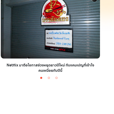
Netflix มาถือโอกาสช่วงหยุดยาวปีใหม่ กับแคมเปญที่เข้าใจ
มาชา
คนเหนื่อยกับปีนี้