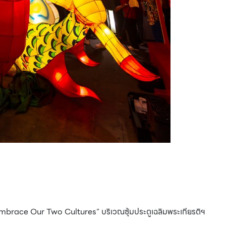
mbrace Our Two Cultures” บริเวณซุ้มประตูเฉลิมพระเกียรติฯ