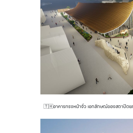
🇹🇭อาคารทรงหน้าจั่ว เอกลักษณ์ของสถาปัตย