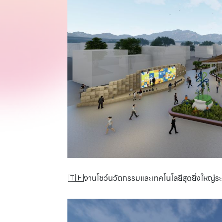
🇹🇭งานโชว์นวัตกรรมและเทคโนโลยีสุดยิ่งใหญ่ร