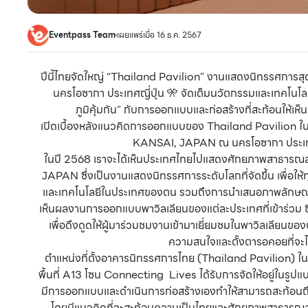
Eventpass Team
เผยแพร่เมื่อ 16 ธ.ค. 2567
ปีนี้ไทยจัดใหญ่ “Thailand Pavilion” งานแสดงนิทรรศการ
นครโอซากา ประเทศญี่ปุ่น 🎌 จัดเต็มนวัตกรรมและเทคโนโล
ภูมิคุ้มกัน” กับการออกแบบและก่อสร้างที่สะท้อนให้เ
เปิดเบื้องหลังแนวคิดการออกแบบของ Thailand Pavili
KANSAI, JAPAN ณ นครโอซากา ประเทศญี
ในปี 2568 เราจะได้เห็นประเทศไทยไปแสดงศักยภาพสาธ
JAPAN ซึ่งเป็นงานแสดงนิทรรศการระดับโลกที่จัดขึ้น เพื่อให
และเทคโนโลยีในประเทศของตน รวมถึงการนำเสนอภาพลักษณ์ข
เห็นผลงานการออกแบบพาวิลเลียนของแต่ละประเทศที่เข้าร่วม ซ
เพื่อดึงดูดให้ผู้มาร่วมชมงานเข้ามาเยี่ยมชมในพาวิลเลียนขอ
ความสนใจและตั้งตารอคอยที่
ตำแหน่งที่ตั้งอาคารนิทรรศการไทย (Thailand Pavili
พื้นที่ A13 โซน Connecting Lives ได้รับการจัดให้อยู่ในรูป
มีการออกแบบและดำเนินการก่อสร้างเองทำให้สามารถสะท้อนถ
โดยมีแนวคิดที่จะสะท้อนความเป็นไทยและศักยภาพสาธารณส