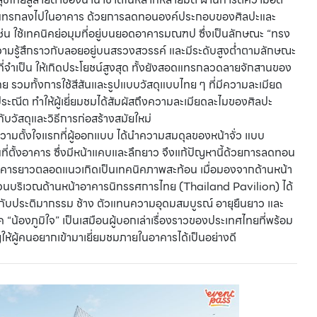
สอดแทรกลงไปในอาคาร ด้วยการลดทอนองค์ประกอบของศิลปะและ
ช่น ใช้เทคนิคย่อมุมที่อยู่บนยอดอาคารมณฑป ซึ่งเป็นลักษณะ “ทรง
ามรู้สึกราวกับลอยอยู่บนสรวงสวรรค์ และมีระดับสูงต่ำตามลักษณะ
าที่จำเป็น ให้เกิดประโยชน์สูงสุด ทั้งยังสอดแทรกลวดลายจักสานของ
รวมทั้งการใช้สีสันและรูปแบบวัสดุแบบไทย ๆ ที่มีความละเมียด
ประณีต ทำให้ผู้เยี่ยมชมได้สัมผัสถึงความละเมียดละไมของศิลปะ
ับวัสดุและวิธีการก่อสร้างสมัยใหม่
วามตั้งใจแรกที่ผู้ออกแบบ ได้นำความสมดุลของหน้าจั่ว แบบ
่ตั้งอาคาร ซึ่งมีหน้าแคบและลึกยาว จึงแก้ปัญหานี้ด้วยการลดทอน
งอาคารยาวตลอดแนวเกิดเป็นเทคนิคภาพสะท้อน เมื่อมองจากด้านหน้า
นส่วนบริเวณด้านหน้าอาคารนิทรรศการไทย (Thailand Pavilion) ได้
่กับประติมากรรม ช้าง ตัวแทนความอุดมสมบูรณ์ อายุยืนยาว และ
“น้องภูมิใจ” เป็นเสมือนผู้บอกเล่าเรื่องราวของประเทศไทยที่พร้อม
ชิญให้ผู้คนอยากเข้ามาเยี่ยมชมภายในอาคารได้เป็นอย่างดี