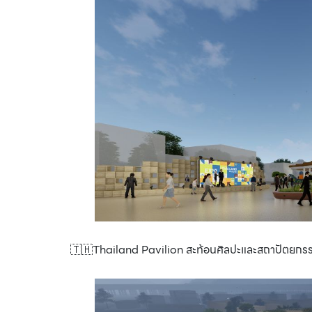
🇹🇭Thailand Pavilion สะท้อนศิลปะและสถาปัตยกรรม