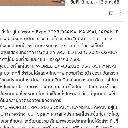
สุดยิ่งใหญ่ใน ‘World Expo 2025 OSAKA, KANSAI, JAPAN’ ที่
ยี พร้อมชมสถาปัตยกรรม ภายใต้แนวคิด “ภูมิพิมาน ดินแดนแห่ง
ห็นถึงเอกลักษณ์และวัฒนธรรมของประเทศไทยได้อย่างเต็มที่
on ในงานแสดงนิทรรศการระดับโลก WORLD EXPO 2025 OSAKA,
่ปุ่น วันที่ 13 เมษายน - 13 ตุลาคม 2568
ารณสุขบนเวทีโลกในงาน WORLD EXPO 2025 OSAKA, KANSAI,
้ทุกประเทศที่เข้าร่วมได้แสดงศักยภาพ ความก้าวหน้า ของนวัตกรรม
องประเทศในระดับสากล และอีกหนึ่งไฮไลท์ของงาน คือ การได้มา
ึ่งในแต่ละประเทศต่างก็รังสรรค์ออกมาให้เป็นสถาปัตยกรรมชั้นยอด
งประเทศตน ซึ่งประเทศไทยถือเป็นหนึ่งในพาวิลเลียนที่ทุกคนต่างให้
จะได้ชมความวิจิตรงดงามของอาคาร
on) ในงาน WORLD EXPO 2025 OSAKA, KANSAI, JAPAN อยู่ใน
แบบการก่อสร้างแบบ Type A หมายถึงประเทศที่ได้รับพื้นที่ขนาดใหญ่
ึงเอกลักษณ์และวัฒนธรรม ศักยภาพของประเทศไทยได้อย่างเต็มที่
ุขไทยสู่สายตาของนานาชาติในหลากหลายมิติ ผ่านการตีความอัต