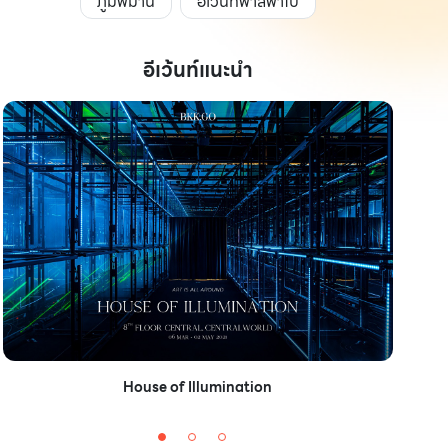
ภูมิพิมาน
อีเว้นท์พาสพาไป
อีเว้นท์แนะนำ
House of Illumination
เทศกา