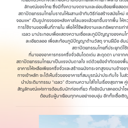
ลักษณ์ของไทย ซึ่งมีทั้งความงดงามและอ่อนช้อยเพื่อ
สถาปัตยกรรมไทยโบราณให้ผสานเข้ากับวิธีก่อสร้างสมัยใหม่ เ
จอมแห” เป็นรูปทรงของหลังคาสโลบลงแล้วยกขึ้นจากพื้น ให้คว
การใช้งานของพื้นที่ภายใน เพื่อให้ใช้พลังงานและทรัพยากรเท่
เฉลว มาประกอบเพื่อแสดงความเชื่อและภูมิปัญญาของคนไทย 
ละเอียดลออ เพื่อสะท้อนภูมิปัญญาด้านวัสดุ งานฝีมือ อัน
สถาปัตยกรรมไทยที่ประยุกต์ใช้ก
ที่มาของอาคารทรงครึ่งจั่วอันโดดเด่น สะดุดตา มาจากค
สถาปัตยกรรมไทยมาเป็นแรงบันดาลใจ แต่ด้วยข้อจำกัดของพื้นที
อาคารให้เหลือเพียงครึ่งจั่วและสร้างผนังกระจกสูงขนาบข้า
ทางเข้าหลัก จะได้เห็นจั่วของอาคารที่สมบูรณ์น่าประทับใจ ใ
นำประติมากรรม “เฉลว” ตัวแทนความใส่ใจในเรื่องสุขภาพ คู
สัญลักษณ์แห่งการต้อนรับนักท่องเที่ยว ทั้งยังมีมาสคอตนำโชค 
ต้อนรับผู้มาเยือนทุกคนอย่างอบอุ่น อีกทั้งเชื้อเ