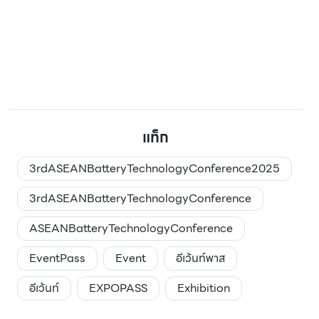
แท็ก
3rdASEANBatteryTechnologyConference2025
3rdASEANBatteryTechnologyConference
ASEANBatteryTechnologyConference
EventPass
Event
อีเว้นท์พาส
อีเว้นท์
EXPOPASS
Exhibition