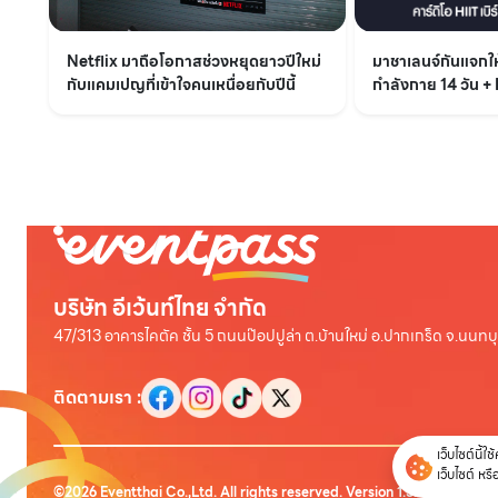
Netflix มาถือโอกาสช่วงหยุดยาวปีใหม่
มาชาเลนจ์กันแจก
กับแคมเปญที่เข้าใจคนเหนื่อยกับปีนี้
กำลังกาย 14 วัน + 
บริษัท อีเว้นท์ไทย จำกัด
47/313 อาคารไคตัค ชั้น 5 ถนนป๊อปปูล่า ต.บ้านใหม่ อ.ปากเกร็ด จ.นนทบุ
ติดตามเรา
:
เว็บไซต์นี้ใ
เว็บไซต์ หร
©
2026
Eventthai Co.,Ltd. All rights reserved. Version
1.3.1