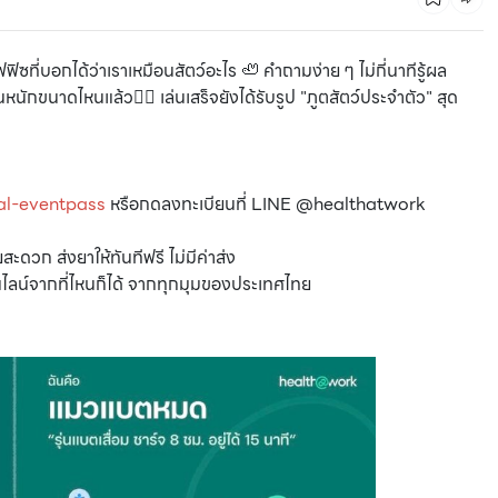
บอกได้ว่าเราเหมือนสัตว์อะไร 🦥 คำถามง่าย ๆ ไม่กี่นาทีรู้ผล
หนักขนาดไหนแล้ว😵‍💫 เล่นเสร็จยังได้รับรูป "ภูตสัตว์ประจำตัว" สุด
al-eventpass
หรือกดลงทะเบียนที่ LINE @healthatwork
ดวก ส่งยาให้ทันทีฟรี ไม่มีค่าส่ง
ไลน์จากที่ไหนก็ได้ จากทุกมุมของประเทศไทย