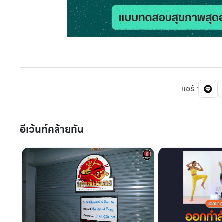
แชร์
:
อีเว้นท์คล้ายกัน