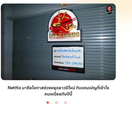
Netflix มาถือโอกาสช่วงหยุดยาวปีใหม่ กับแคมเปญที่เข้าใจ
มาชา
คนเหนื่อยกับปีนี้