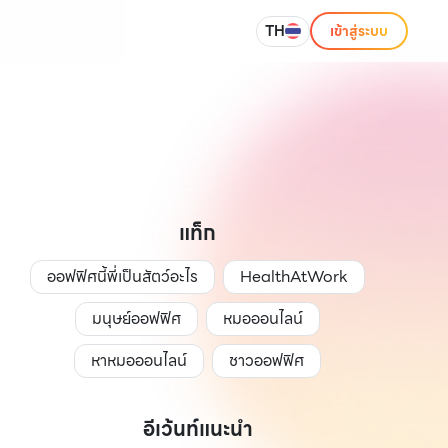
TH
เข้าสู่ระบบ
แท็ก
ออฟฟิศนี้พี่เป็นสัตว์อะไร
HealthAtWork
มนุษย์ออฟฟิศ
หมอออนไลน์
หาหมอออนไลน์
ชาวออฟฟิศ
อีเว้นท์แนะนำ