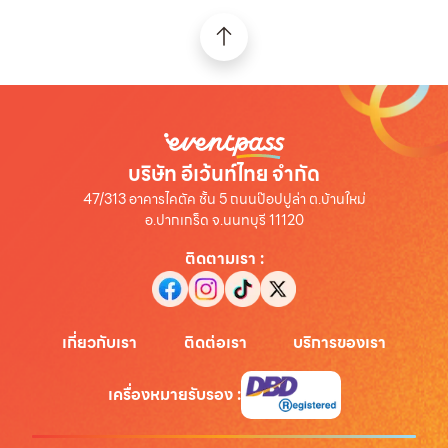
บริษัท อีเว้นท์ไทย จำกัด
47/313 อาคารไคตัค ชั้น 5 ถนนป๊อปปูล่า ต.บ้านใหม่
อ.ปากเกร็ด จ.นนทบุรี 11120
ติดตามเรา
:
เกี่ยวกับเรา
ติดต่อเรา
บริการของเรา
เครื่องหมายรับรอง
: