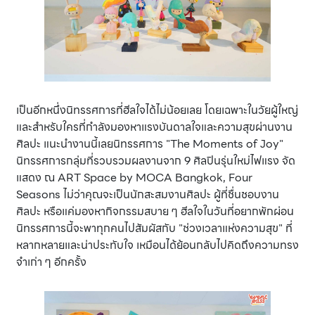
เป็นอีกหนึ่งนิทรรศการที่ฮีลใจได้ไม่น้อยเลย โดยเฉพาะในวัยผู้ใหญ่
และสำหรับใครที่กำลังมองหาแรงบันดาลใจและความสุขผ่านงาน
ศิลปะ แนะนำงานนี้เลยนิทรรศการ "The Moments of Joy"
นิทรรศการกลุ่มที่รวบรวมผลงานจาก 9 ศิลปินรุ่นใหม่ไฟแรง จัด
แสดง ณ ART Space by MOCA Bangkok, Four
Seasons ไม่ว่าคุณจะเป็นนักสะสมงานศิลปะ ผู้ที่ชื่นชอบงาน
ศิลปะ หรือแค่มองหากิจกรรมสบาย ๆ ฮีลใจในวันที่อยากพักผ่อน
นิทรรศการนี้จะพาทุกคนไปสัมผัสกับ "ช่วงเวลาแห่งความสุข" ที่
หลากหลายและน่าประทับใจ เหมือนได้ย้อนกลับไปคิดถึงความทรง
จำเก่า ๆ อีกครั้ง