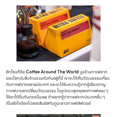
อีกโซนก็คือ
Coffee Around The World
บูธร้านกาแฟจาก
รอบโลกนับสิบร้านรวมตัวกันอยู่ที่นี่ เราจะได้เห็นวัฒนธรรมเกี่ยว
กับกาแฟจากหลายประเทศ และจะได้รับความรู้จากผู้เชี่ยวชาญ
กาแฟมาแลกเปลี่ยนวัฒนธรรม ในรูปแบบพูดคุยชงกาแฟหอม ๆ
ให้เราได้ดื่มกันตรงนั้นเลย ถ้าอยากรู้ว่ากาแฟจากประเทศอื่น ๆ
เป็นยังไงต้องไปลองสัมผัสกันดูนะชาวกาแฟเลิฟเวอร์