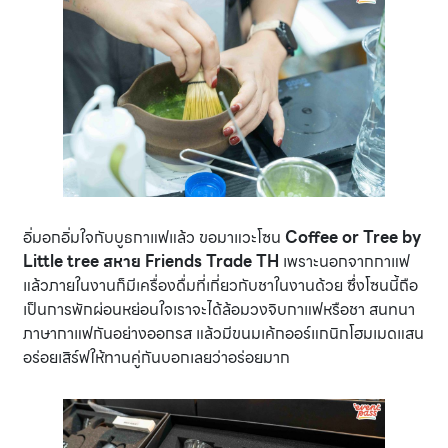
อิ่มอกอิ่มใจกับบูธกาแฟแล้ว ขอมาแวะโซน
Coffee or Tree by
Little tree สหาย Friends Trade TH
เพราะนอกจากกาแฟ
แล้วภายในงานก็มีเครื่องดื่มที่เกี่ยวกับชาในงานด้วย ซึ่งโซนนี้ถือ
เป็นการพักผ่อนหย่อนใจเราจะได้ล้อมวงจิบกาแฟหรือชา สนทนา
ภาษากาแฟกันอย่างออกรส แล้วมีขนมเค้กออร์แกนิกโฮมเมดแสน
อร่อยเสิร์ฟให้ทานคู่กันบอกเลยว่าอร่อยมาก