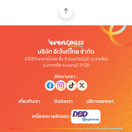
บริษัท อีเว้นท์ไทย จำกัด
47/313 อาคารไคตัค ชั้น 5 ถนนป๊อปปูล่า ต.บ้านใหม่
อ.ปากเกร็ด จ.นนทบุรี 11120
ติดตามเรา
:
เกี่ยวกับเรา
ติดต่อเรา
บริการของเรา
เครื่องหมายรับรอง
: