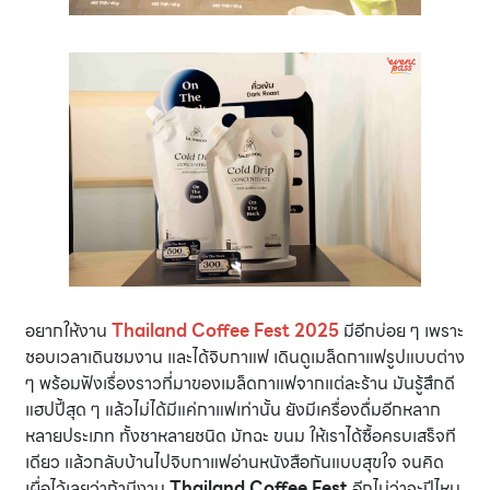
อยากให้งาน
Thailand Coffee Fest 2025
มีอีกบ่อย ๆ เพราะ
ชอบเวลาเดินชมงาน และได้จิบกาแฟ เดินดูเมล็ดกาแฟรูปแบบต่าง
ๆ พร้อมฟังเรื่องราวที่มาของเมล็ดกาแฟจากแต่ละร้าน มันรู้สึกดี
แฮปปี้สุด ๆ แล้วไม่ได้มีแค่กาแฟเท่านั้น ยังมีเครื่องดื่มอีกหลาก
หลายประเภท ทั้งชาหลายชนิด มัทฉะ ขนม ให้เราได้ซื้อครบเสร็จที
เดียว แล้วกลับบ้านไปจิบกาแฟอ่านหนังสือกันแบบสุขใจ จนคิด
เผื่อไว้เลยว่าถ้ามีงาน
Thailand Coffee Fest
อีกไม่ว่าจะปีไหน