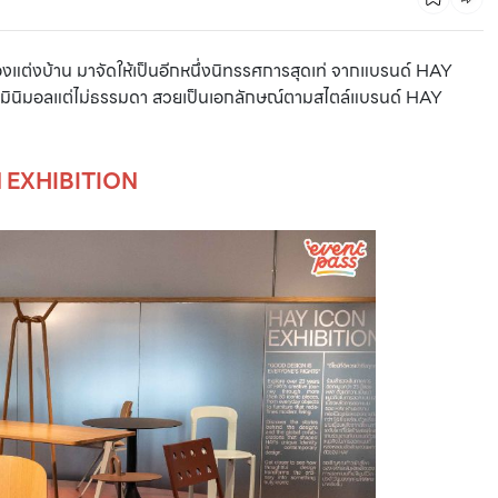
องแต่งบ้าน มาจัดให้เป็นอีกหนึ่งนิทรรศการสุดเท่ จากแบรนด์ HAY
นิมอลแต่ไม่ธรรมดา สวยเป็นเอกลักษณ์ตามสไตล์แบรนด์ HAY
 EXHIBITION
ปีหน้าสนุกแน่! เทพลีลา Open House : Audience First ลุย
เปิดตัว 5 โปรเจกต์ใหม่ ปี 69