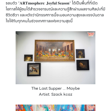
รอบตัว "𝐀𝐑𝐓𝐦𝐨𝐬𝐩𝐡𝐞𝐫𝐞: 𝐉𝐨𝐲𝐟𝐮𝐥 𝐒𝐞𝐚𝐬𝐨𝐧" ได้เป็นพื้นที่ที่เปิด
โอกาสให้ผู้ชมได้สำรวจอารมณ์และความรู้สึกผ่านผลงานศิลปะที่มี
ชีวิตชีวา และหวังว่านิทรรศการนี้จะมอบความสุขและแรงบันดาล
ใจให้กับทุกคนในช่วงเทศกาลแห่งความสุขนี้
The Last Supper ... Maybe
Artist: Szack kcaz