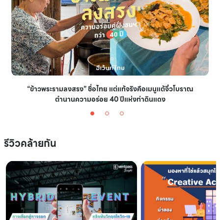
“ข้าวพระรามลงสรง” ชื่อไทย แต่แท้จริงคือเมนูแต้จิ๋วโบราณ
ตำนานความอร่อย 40 ปีแห่งท่าดินแดง
รีวิวคล้ายกัน