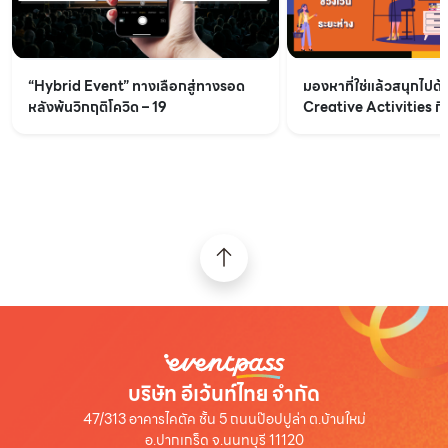
“Hybrid Event” ทางเลือกสู่ทางรอด
มองหาที่ใช่แล้วสนุกไปด้
หลังพ้นวิกฤติโควิด – 19
Creative Activities ก
ช่วงเว้นระยะห่าง
บริษัท อีเว้นท์ไทย จำกัด
47/313 อาคารไคตัค ชั้น 5 ถนนป๊อปปูล่า ต.บ้านใหม่
อ.ปากเกร็ด จ.นนทบุรี 11120