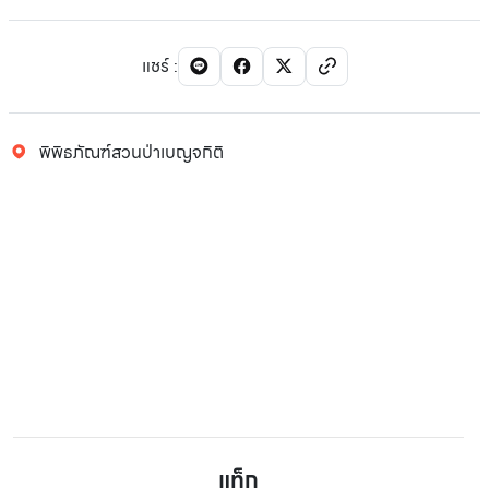
แชร์
:
พิพิธภัณฑ์สวนป่าเบญจกิติ
แท็ก