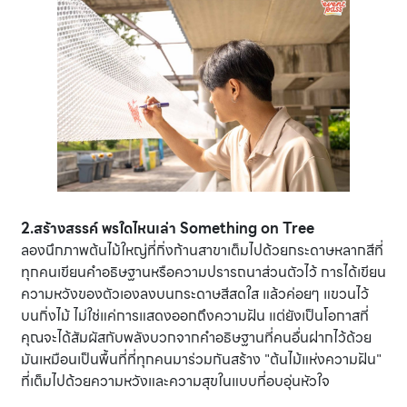
2.สร้างสรรค์ พรใดไหนเล่า Something on Tree
ลองนึกภาพต้นไม้ใหญ่ที่กิ่งก้านสาขาเต็มไปด้วยกระดาษหลากสีที่
ทุกคนเขียนคำอธิษฐานหรือความปรารถนาส่วนตัวไว้ การได้เขียน
ความหวังของตัวเองลงบนกระดาษสีสดใส แล้วค่อยๆ แขวนไว้
บนกิ่งไม้ ไม่ใช่แค่การแสดงออกถึงความฝัน แต่ยังเป็นโอกาสที่
คุณจะได้สัมผัสกับพลังบวกจากคำอธิษฐานที่คนอื่นฝากไว้ด้วย
มันเหมือนเป็นพื้นที่ที่ทุกคนมาร่วมกันสร้าง "ต้นไม้แห่งความฝัน"
ที่เต็มไปด้วยความหวังและความสุขในแบบที่อบอุ่นหัวใจ