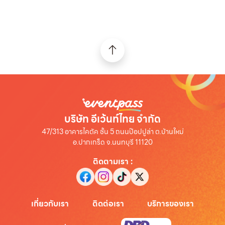
บริษัท อีเว้นท์ไทย จำกัด
47/313 อาคารไคตัค ชั้น 5 ถนนป๊อปปูล่า ต.บ้านใหม่
อ.ปากเกร็ด จ.นนทบุรี 11120
ติดตามเรา
:
เกี่ยวกับเรา
ติดต่อเรา
บริการของเรา