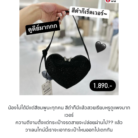
น้องไม่ได้มีแต่สีชมพูนะทุกคน สีดำก็มีแล้วสวยเรียบหรูดูแพงมาก
เวอร์
ความดีงามตั้งแต่กระเป๋าจรดสายจะปล่อยผ่านไป?? แล้ว
วาเลนไทน์นี้เราจะเอากระเป๋าไหนออกไปเดทกัน
.