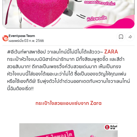
Eventpass Team
เผยแพร่เมื่อ 03 ก.พ. 2566
#อีเว้นท์พาสพาช้อป วาเลนไทน์นี้ไม่มีไม่ได้แล้ววว~
ZARA
กระเป๋าหัวใจแบบมินิฮาร์ทน่ารักมาก มีทั้งสีชมพูสุดจี๊ด และสีดำ
สวยสับมาก! ดีเทลเป็นเพชรวิ้งค์วับสวยเด่นมาก เห็นเป็นทรง
หัวใจแบบนี้ใส่ของได้เยอะนะว่าไม่ได้ ซื้อเป็นของขวัญให้คุณแฟน
หรือใช้เองก็ดีย์! รีบพุ่งตัวไปตำด่วนออกเดตกับหวานใจวาเลนไทน์
นี้ฉันต้องเริ่ด!!
กระเป๋าใจสวยแอบแซ่บจาก Zara