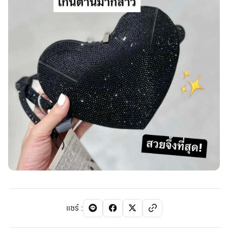
แชร์
: