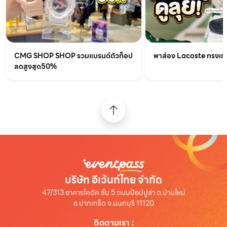
CMG SHOP SHOP รวมแบรนด์ตัวท็อป
พาส่อง Lacoste ทรงเท่เร
ลดสูงสุด50%
บริษัท อีเว้นท์ไทย จำกัด
47/313 อาคารไคตัค ชั้น 5 ถนนป๊อปปูล่า ต.บ้านใหม่
อ.ปากเกร็ด จ.นนทบุรี 11120
ติดตามเรา
: