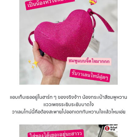
แอบเก็บเธออยู่ในฮาร์ท ๆ ของจริงจ้าา น้องกระเป๋าสีชมพูหวาน
แววเพชรระยิบระยับบาดใจ
วาเลนไทน์นี้คือต้องสะพายไปออกเดทกับหวานใจแล้วไหมเอ่ย