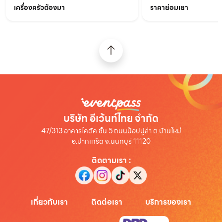
ราคาย่อมเยา
เครื่องครัวต้องมา
บริษัท อีเว้นท์ไทย จำกัด
47/313 อาคารไคตัค ชั้น 5 ถนนป๊อปปูล่า ต.บ้านใหม่
อ.ปากเกร็ด จ.นนทบุรี 11120
ติดตามเรา
:
เกี่ยวกับเรา
ติดต่อเรา
บริการของเรา