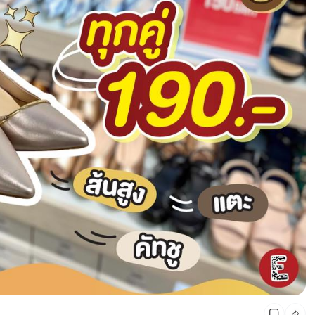
CMG SHOP SHOP รวมแบรนด์ตัวท็อป ลดสูงสุด50%