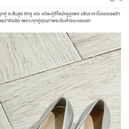
คู่ จะส้นสูง คัทชู แตะ แต่ละคู่ดีไซน์หรูดูแพง แล้วราคาไม่แรงเลยจ้า
เลยว่าคิดผิด เพราะทุกคู่คุณภาพระดับห้างนะขอบอก