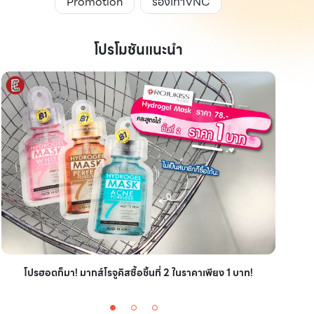
Promotion
รองเท้าVNC
โปรโมชันแนะนำ
ไอเ
โปรฮอตก็มา! มากส์โรจูคิสซื้อชิ้นที่ 2 ในราคาเพียง 1 บาท!