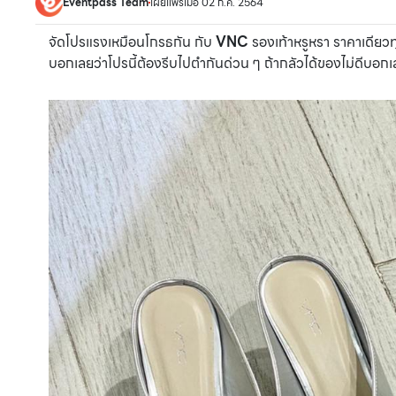
Eventpass Team
เผยแพร่เมื่อ 02 ก.ค. 2564
จัดโปรแรงเหมือนโกรธกัน กับ
VNC
รองเท้าหรูหรา ราคาเดียวทุก
บอกเลยว่าโปรนี้ต้องรีบไปตำกันด่วน ๆ ถ้ากลัวได้ของไม่ดีบอก