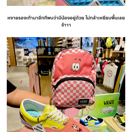
หงายรองเท้ามาอีกทีพบว่ามีน้องอยู่ด้วย ไม่กล้าเหยียบพื้นเลย
จ้าาา