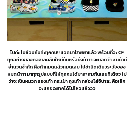
ไปค่ะ ไปช้อปกันค่ะทุกคน!! แอดมาป้ายยาแล้ว พร้อมที่จะ CF
ทุกอย่างของคอลเลคชันใหม่กันหรือยังน้าาา จะบอกว่า สินค้ามี
จำนวนจำกัด คือถ้าหมดเเล้วหมดเลย ไปช้านิดเดียวระวังของ
หมดน้าาา มาทุกรูปแบบที่ให้ทุกคนได้มาสะสมกันเลยทีเดียว ไม่
ว่าจะเป็นหมวก รองเท้า กระเป๋า ถุงเท้า กล่องใส่จิปาถะ คือเลิศ
อะแกร อยากได้ไม่ไหวแล้ววว