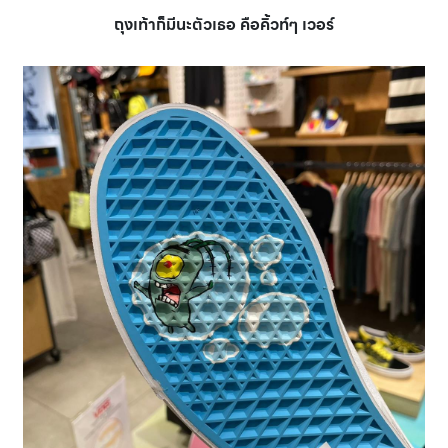
ถุงเท้าก็มีนะตัวเธอ คือคิ้วท์ๆ เวอร์