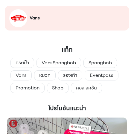
Vans
แท็ก
กระเป๋า
VansSpongbob
Spongbob
Vans
หมวก
รองเท้า
Eventpass
Promotion
Shop
คอลเลคชัน
โปรโมชันแนะนำ