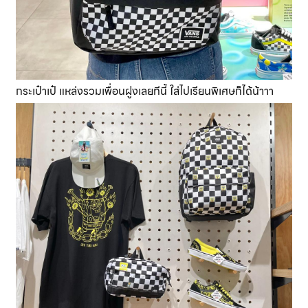
กระเป๋าเป๋ แหล่งรวมเพื่อนฝูงเลยทีนี้ ใส่ไปเรียนพิเศษก็ได้น้าาา