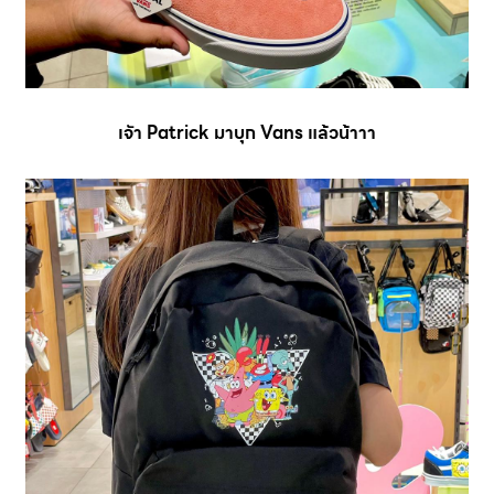
เจัา Patrick มาบุก Vans แล้วน้าาา