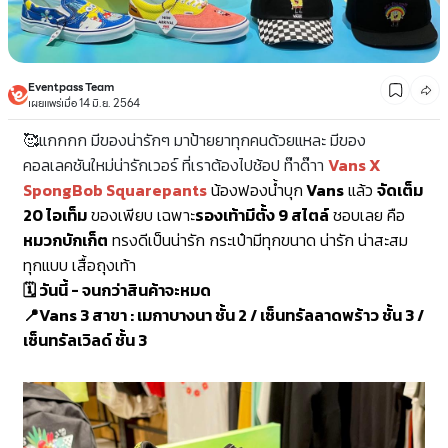
Eventpass Team
เผยแพร่เมื่อ 14 มิ.ย. 2564
🥰แกกกก มีของน่ารักๆ มาป้ายยาทุกคนด้วยแหละ มีของ
คอลเลคชันใหม่น่ารักเวอร์ ที่เราต้องไปช้อป ท๊าด๊าา
Vans X
SpongBob Squarepants
น้องฟองน้ำบุก
Vans
แล้ว
จัดเต็ม
20 ไอเท็ม
ของเพียบ
เฉพาะ
รองเท้ามีตั้ง 9 สไตล์
ชอบเลย คือ
หมวกบักเก็ต
ทรงดีเป็นน่ารัก
กระเป๋ามีทุกขนาด น่ารัก น่าสะสม
ทุกแบบ
เสื้อถุงเท้า
🗓
วันนี้ - จนกว่าสินค้าจะหมด
📍
Vans 3 สาขา : เมกาบางนา ชั้น 2 / เซ็นทรัลลาดพร้าว ชั้น 3 /
เซ็นทรัลเวิลด์ ชั้น 3