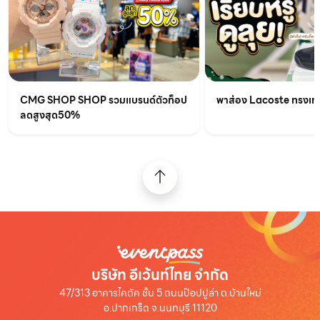
CMG SHOP SHOP รวมแบรนด์ตัวท็อป
พาส่อง Lacoste ทรงเท่เร
ลดสูงสุด50%
บริษัท อีเว้นท์ไทย จำกัด
47/313 อาคารไคตัค ชั้น 5 ถนนป๊อปปูล่า ต.บ้านใหม่
อ.ปากเกร็ด จ.นนทบุรี 11120