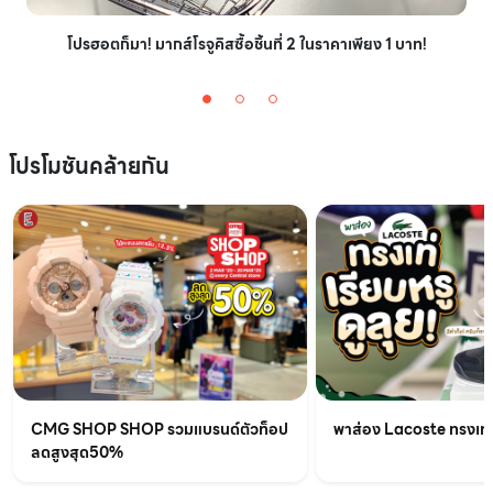
โปรฮอตก็มา! มากส์โรจูคิสซื้อชิ้นที่ 2 ในราคาเพียง 1 บาท!
โปรโมชันคล้ายกัน
CMG SHOP SHOP รวมแบรนด์ตัวท็อป
พาส่อง Lacoste ทรงเท่เร
ลดสูงสุด50%