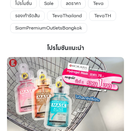
โปรโมชั่น
Sale
ลดราคา
Teva
รองเท้ารัดส้น
TevaThailand
TevaTH
SiamPremiumOutletsBangkok
โปรโมชันแนะนำ