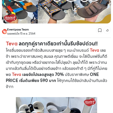
Eventpass Team
เผยแพร่เมื่อ 15 พ.ย. 2564
Teva
ลดทุกคู่ราคาเดียวเท่านั้นรีบช้อปด่วน!!
ใครชื่นชอบรองเท้ารัดส้นแบบสายลุย ๆ แนะนำแบรนด์
Teva
เลย
จ้า เพราะว่าราคาสมเหตุ สมผล คุณภาพดีเยี่ยม จะใส่เป็นแฟชั่นก็ดี
เข้ากับทุกชุดเลย หรือว่าอยากจะใส่ไปลุยป่า ลุยน้ำก็ได้ เพราะว่าทน
มากแล้วกันลื่นได้เป็นอย่างดีเลยจ้าา แล้วรองเท้าดี ๆ มีกี่คู่ก็ไม่เคย
พอ
Teva
เลยจัดโปรลดสูงสุด 70%
ปรับราคาพิเศษ
ONE
PRICE เริ่มต้นเพียง 590 บาท
ให้ทุกคนได้ช้อปกลับบ้านกันแล้ว
จ้าาา