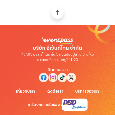
บริษัท อีเว้นท์ไทย จำกัด
47/313 อาคารไคตัค ชั้น 5 ถนนป๊อปปูล่า ต.บ้านใหม่
อ.ปากเกร็ด จ.นนทบุรี 11120
ติดตามเรา
:
เกี่ยวกับเรา
ติดต่อเรา
บริการของเรา
เครื่องหมายรับรอง
: