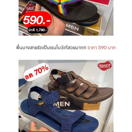
พื้นบางสายรัดเป็นเรนโบว์เก๋สวยมากก
ราคา 590 บาท