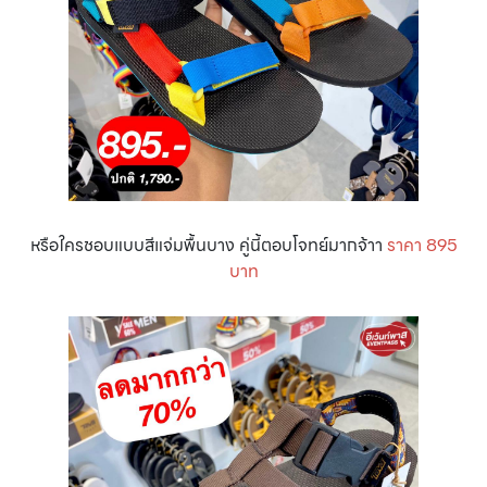
หรือใครชอบแบบสีแจ่มพื้นบาง คู่นี้ตอบโจทย์มากจ้าา
ราคา 895
บาท