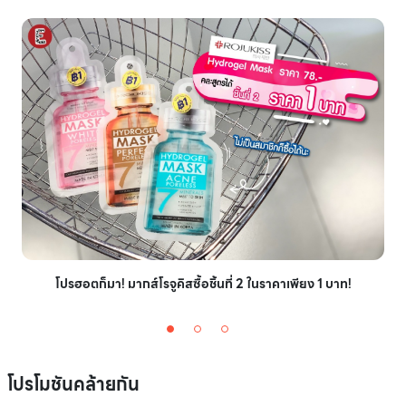
โปรฮอตก็มา! มากส์โรจูคิสซื้อชิ้นที่ 2 ในราคาเพียง 1 บาท!
โปรโมชันคล้ายกัน