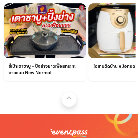
ชี้เป้าเตาชาบู + ปิ้งย่างยาวเฟื้อยกระทะ
ไอเทมติดบ้าน หม้อทอดไร้
ยาวแบบ New Normal