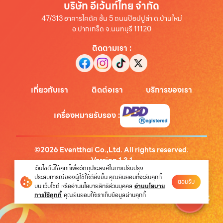
บริษัท อีเว้นท์ไทย จำกัด
47/313 อาคารไคตัค ชั้น 5 ถนนป๊อปปูล่า ต.บ้านใหม่
อ.ปากเกร็ด จ.นนทบุรี 11120
ติดตามเรา
:
เกี่ยวกับเรา
ติดต่อเรา
บริการของเรา
เครื่องหมายรับรอง
:
©
2026
Eventthai Co.,Ltd. All rights reserved.
Version
1.3.1
เว็บไซต์นี้ใช้คุกกี้เพื่อวัตถุประสงค์ในการปรับปรุง
นโยบายความเป็นส่วนตัว
ประสบการณ์ของผู้ใช้ให้ดียิ่งขึ้น คุณยินยอมที่จะรับคุกกี้
ยอมรับ
บน เว็บไซต์ หรืออ่านนโยบายสิทธิส่วนบุคคล
อ่านนโยบาย
การใช้คุกกี้
คุณยินยอมให้เราเก็บข้อมูลผ่านคุกกี้