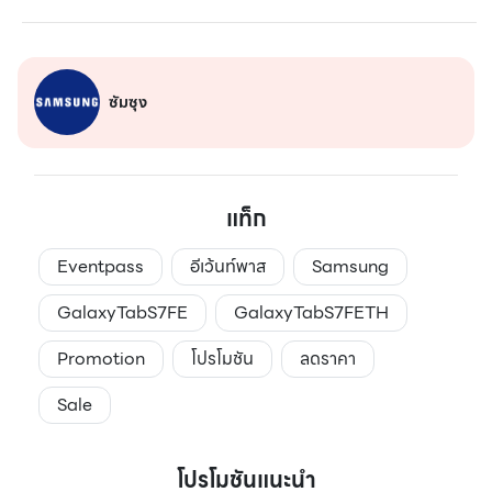
ซัมซุง
แท็ก
Eventpass
อีเว้นท์พาส
Samsung
GalaxyTabS7FE
GalaxyTabS7FETH
Promotion
โปรโมชัน
ลดราคา
Sale
โปรโมชันแนะนำ